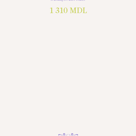
1 310
MDL