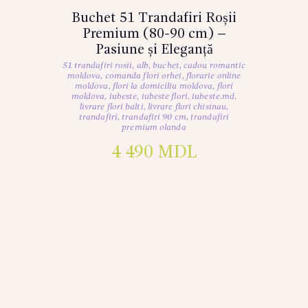
Buchet 51 Trandafiri Roșii
Premium (80-90 cm) –
Pasiune și Eleganță
51 trandafiri rosii
,
alb
,
buchet
,
cadou romantic
moldova
,
comanda flori orhei
,
florarie online
moldova
,
flori la domiciliu moldova
,
flori
moldova
,
iubeste
,
iubeste flori
,
iubeste.md
,
livrare flori balti
,
livrare flori chisinau
,
trandafiri
,
trandafiri 90 cm
,
trandafiri
premium olanda
4 490
MDL