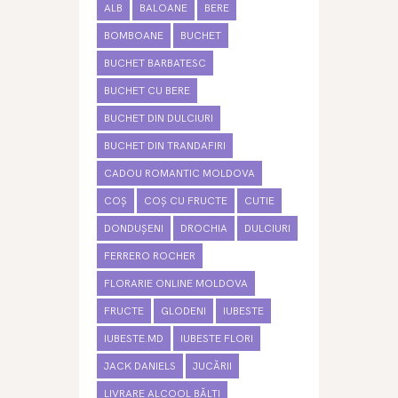
ALB
BALOANE
BERE
BOMBOANE
BUCHET
BUCHET BARBATESC
BUCHET CU BERE
BUCHET DIN DULCIURI
BUCHET DIN TRANDAFIRI
CADOU ROMANTIC MOLDOVA
COȘ
COȘ CU FRUCTE
CUTIE
DONDUȘENI
DROCHIA
DULCIURI
FERRERO ROCHER
FLORARIE ONLINE MOLDOVA
FRUCTE
GLODENI
IUBESTE
IUBESTE.MD
IUBESTE FLORI
JACK DANIELS
JUCĂRII
LIVRARE ALCOOL BĂLȚI