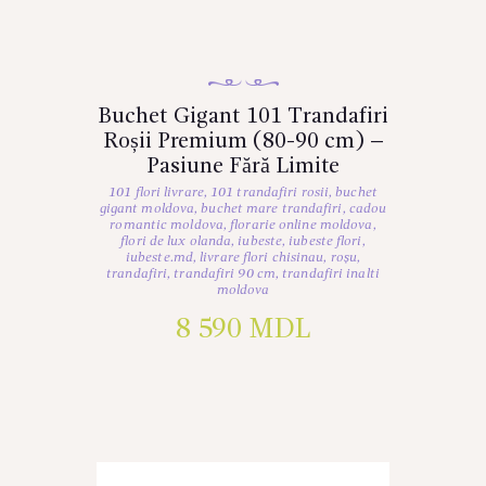
Buchet Gigant 101 Trandafiri
Roșii Premium (80-90 cm) –
Pasiune Fără Limite
101 flori livrare
,
101 trandafiri rosii
,
buchet
gigant moldova
,
buchet mare trandafiri
,
cadou
romantic moldova
,
florarie online moldova
,
flori de lux olanda
,
iubeste
,
iubeste flori
,
iubeste.md
,
livrare flori chisinau
,
roșu
,
trandafiri
,
trandafiri 90 cm
,
trandafiri inalti
moldova
8 590
MDL