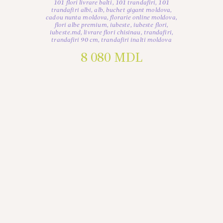
101 flori livrare balti
,
101 trandafiri
,
101
trandafiri albi
,
alb
,
buchet gigant moldova
,
cadou nunta moldova
,
florarie online moldova
,
flori albe premium
,
iubeste
,
iubeste flori
,
iubeste.md
,
livrare flori chisinau
,
trandafiri
,
trandafiri 90 cm
,
trandafiri inalti moldova
8 080
MDL