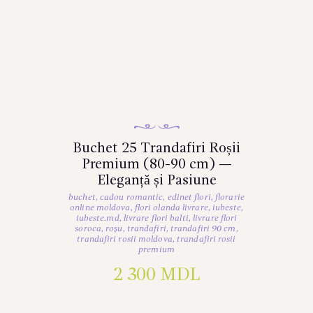
Buchet 25 Trandafiri Roșii
Premium (80-90 cm) —
Eleganță și Pasiune
buchet
,
cadou romantic
,
edinet flori
,
florarie
online moldova
,
flori olanda livrare
,
iubeste
,
iubeste.md
,
livrare flori balti
,
livrare flori
soroca
,
roșu
,
trandafiri
,
trandafiri 90 cm
,
trandafiri rosii moldova
,
trandafiri rosii
premium
2 300
MDL