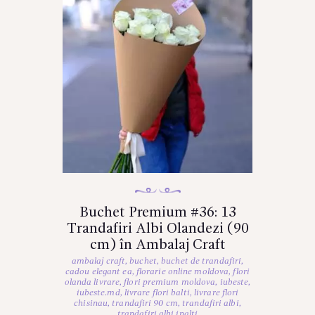
Buchet Premium #36: 13
Trandafiri Albi Olandezi (90
cm) în Ambalaj Craft
ambalaj craft
,
buchet
,
buchet de trandafiri
,
cadou elegant ea
,
florarie online moldova
,
flori
olanda livrare
,
flori premium moldova
,
iubeste
,
iubeste.md
,
livrare flori balti
,
livrare flori
chisinau
,
trandafiri 90 cm
,
trandafiri albi
,
trandafiri albi inalti