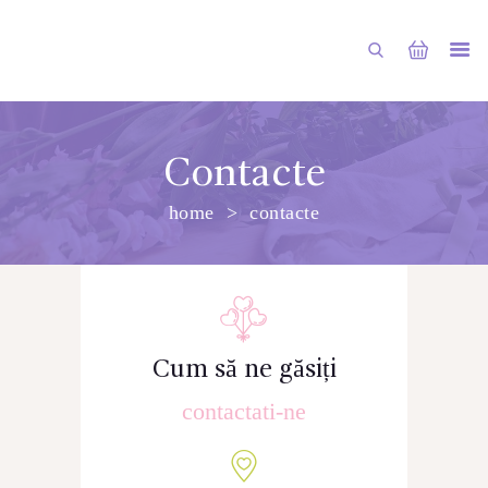
Contacte
home
contacte
PRINCIPALA
DESPRE NOI
SHOP
SERVICII
Cum să ne găsiți
ARTICOLE
contactati-ne
CONTACTE