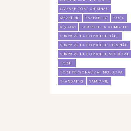
LIVRARE TORT CHISINAU
MEZELURI
RAFFAELLO
ROȘU
RÎȘCANI
SURPRIZE LA DOMICILIU
SURPRIZE LA DOMICILIU BĂLȚI
SURPRIZE LA DOMICILIU CHIȘINĂU
SURPRIZE LA DOMICILIU MOLDOVA
TORTE
TORT PERSONALIZAT MOLDOVA
TRANDAFIRI
ȘAMPANIE