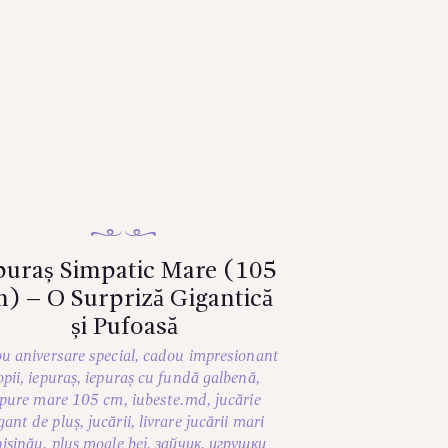
puraș Simpatic Mare (105
) – O Surpriză Gigantică
și Pufoasă
u aniversare special
,
cadou impresionant
opii
,
iepuraș
,
iepuraș cu fundă galbenă
,
epure mare 105 cm
,
iubeste.md
,
jucărie
gant de pluș
,
jucării
,
livrare jucării mari
ișinău
,
pluș moale bej
,
зайчик
,
игрушки