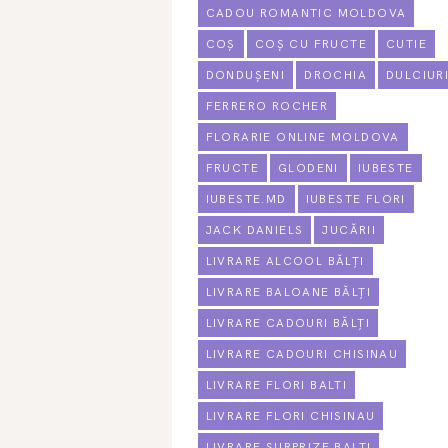
CADOU ROMANTIC MOLDOVA
COȘ
COȘ CU FRUCTE
CUTIE
DONDUȘENI
DROCHIA
DULCIUR
FERRERO ROCHER
FLORARIE ONLINE MOLDOVA
FRUCTE
GLODENI
IUBESTE
IUBESTE.MD
IUBESTE FLORI
JACK DANIELS
JUCĂRII
LIVRARE ALCOOL BĂLȚI
LIVRARE BALOANE BĂLȚI
LIVRARE CADOURI BĂLȚI
LIVRARE CADOURI CHISINAU
LIVRARE FLORI BALTI
LIVRARE FLORI CHISINAU
LIVRARE SURPRIZE BALTI