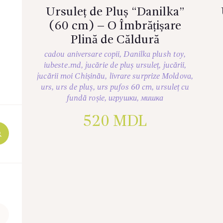
Ursuleț de Pluș “Danilka”
(60 cm) – O Îmbrățișare
Plină de Căldură
cadou aniversare copii
,
Danilka plush toy
,
iubeste.md
,
jucărie de pluș ursuleț
,
jucării
,
jucării moi Chișinău
,
livrare surprize Moldova
,
urs
,
urs de pluș
,
urs pufos 60 cm
,
ursuleț cu
fundă roșie
,
игрушки
,
мишка
520
MDL
Preț
maxim