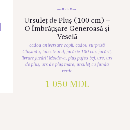
Ursuleț de Pluș (100 cm) –
O Îmbrățișare Generoasă și
Veselă
cadou aniversare copii
,
cadou surpriză
Chișinău
,
iubeste.md
,
jucărie 100 cm
,
jucării
,
livrare jucării Moldova
,
pluș pufos bej
,
urs
,
urs
de pluș
,
urs de pluș mare
,
ursuleț cu fundă
verde
1 050
MDL