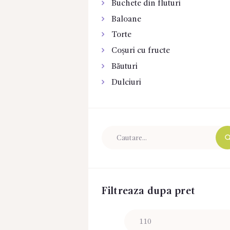
Buchete din fluturi
Baloane
Torte
Coșuri cu fructe
Băuturi
Dulciuri
Filtreaza dupa pret
Preț
minim