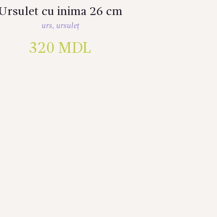
Ursulet cu inima 26 cm
urs
,
ursuleț
320
MDL