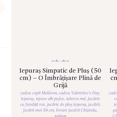
Iepuraș Simpatic de Pluș (50
Ie
cm) – O Îmbrățișare Plină de
cm
Grijă
cadou copii Moldova
,
cadou Valentine's Day
,
cado
iepuraș
,
iepure alb pufos
,
iubeste.md
,
jucărie
c
cu fundiță roz
,
jucărie de pluș iepuraș
,
jucării
,
i
jucării moi 50 cm
,
livrare jucării Chișinău
,
gi
зайчик
Ch