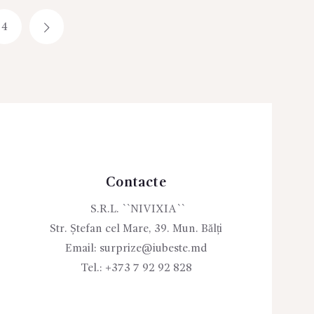
4
→
Contacte
S.R.L. ``NIVIXIA``
Str. Ștefan cel Mare, 39. Mun. Bălți
Email:
surprize@iubeste.md
Tel.:
+373 7 92 92 828