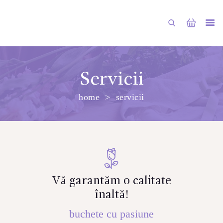
Servicii
home
servicii
PRINCIPALA
DESPRE NOI
SHOP
SERVICII
ARTICOLE
Vă garantăm o calitate
înaltă!
CONTACTE
buchete cu pasiune