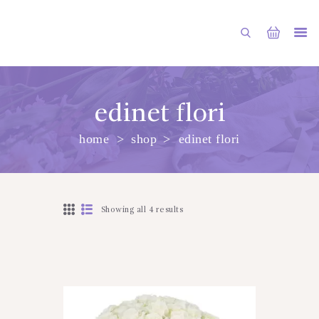
edinet flori
home
shop
edinet flori
PRINCIPALA
DESPRE NOI
SHOP
Showing all 4 results
SERVICII
ARTICOLE
CONTACTE