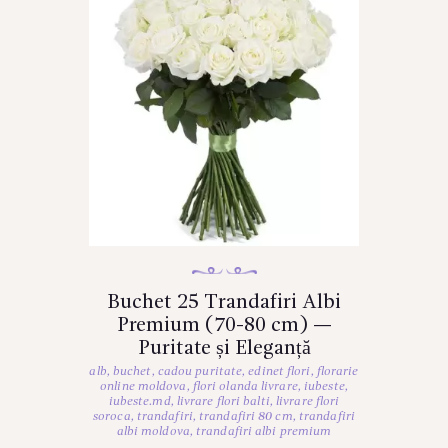
Buchet 25 Trandafiri Albi
Premium (70-80 cm) —
Puritate și Eleganță
alb
,
buchet
,
cadou puritate
,
edinet flori
,
florarie
online moldova
,
flori olanda livrare
,
iubeste
,
iubeste.md
,
livrare flori balti
,
livrare flori
soroca
,
trandafiri
,
trandafiri 80 cm
,
trandafiri
albi moldova
,
trandafiri albi premium