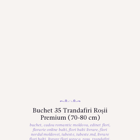
Buchet 35 Trandafiri Roșii
Premium (70-80 cm)
buchet
,
cadou romantic moldova
,
edinet flori
,
florarie online balti
,
flori balti livrare
,
flori
nordul moldovei
,
iubeste
,
iubeste.md
,
livrare
flori balti
,
livrare flori soroca
,
roșu
,
trandafiri
,