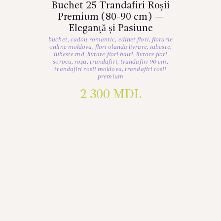
Buchet 25 Trandafiri Roșii
Premium (80-90 cm) —
Eleganță și Pasiune
buchet
,
cadou romantic
,
edinet flori
,
florarie
online moldova
,
flori olanda livrare
,
iubeste
,
iubeste.md
,
livrare flori balti
,
livrare flori
soroca
,
roșu
,
trandafiri
,
trandafiri 90 cm
,
trandafiri rosii moldova
,
trandafiri rosii
premium
2 300
MDL