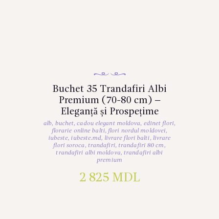
Buchet 35 Trandafiri Albi
Premium (70-80 cm) –
Eleganță și Prospețime
alb
,
buchet
,
cadou elegant moldova
,
edinet flori
,
florarie online balti
,
flori nordul moldovei
,
iubeste
,
iubeste.md
,
livrare flori balti
,
livrare
flori soroca
,
trandafiri
,
trandafiri 80 cm
,
trandafiri albi moldova
,
trandafiri albi
premium
2 825
MDL