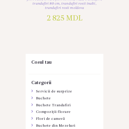
trandafiri 80 cm
,
trandafiri rosii inalti
,
trandafiri rosii moldova
2 825
MDL
Cosul tau
Categorii
Servicii de surprize
Buchete
Buchete Trandafiri
Compoziții florare
Flori de cameră
Buchete din Mezeluri