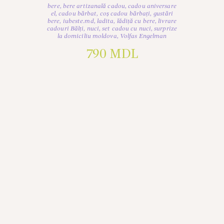
bere
,
bere artizanală cadou
,
cadou aniversare
el
,
cadou bărbat
,
coș cadou bărbați
,
gustări
bere
,
iubeste.md
,
ladita
,
lădiță cu bere
,
livrare
cadouri Bălți
,
nuci
,
set cadou cu nuci
,
surprize
la domiciliu moldova
,
Volfas Engelman
790
MDL