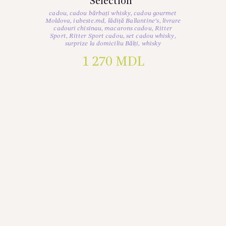
Selection”
cadou
,
cadou bărbați whisky
,
cadou gourmet
Moldova
,
iubeste.md
,
lădiță Ballantine’s
,
livrare
cadouri chisinau
,
macarons cadou
,
Ritter
Sport
,
Ritter Sport cadou
,
set cadou whisky
,
surprize la domiciliu Bălți
,
whisky
1 270
MDL