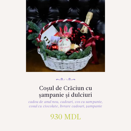
Coșul de Crăciun cu
șampanie și dulciuri
cadou de anul nou
,
cadouri
,
cos cu sampanie
,
cosul cu ciocolate
,
livrare cadouri
,
șampanie
930
MDL