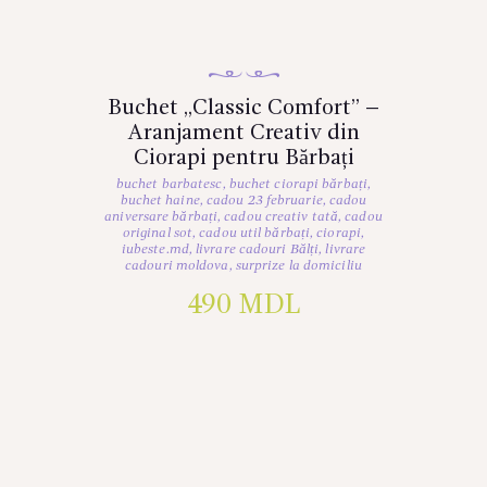
Buchet „Classic Comfort” –
Aranjament Creativ din
Ciorapi pentru Bărbați
buchet barbatesc
,
buchet ciorapi bărbați
,
buchet haine
,
cadou 23 februarie
,
cadou
aniversare bărbați
,
cadou creativ tată
,
cadou
original sot
,
cadou util bărbați
,
ciorapi
,
iubeste.md
,
livrare cadouri Bălți
,
livrare
cadouri moldova
,
surprize la domiciliu
490
MDL