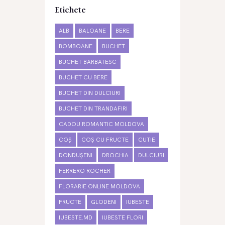
Etichete
ALB
BALOANE
BERE
BOMBOANE
BUCHET
BUCHET BARBATESC
BUCHET CU BERE
BUCHET DIN DULCIURI
BUCHET DIN TRANDAFIRI
CADOU ROMANTIC MOLDOVA
COȘ
COȘ CU FRUCTE
CUTIE
DONDUȘENI
DROCHIA
DULCIURI
FERRERO ROCHER
FLORARIE ONLINE MOLDOVA
FRUCTE
GLODENI
IUBESTE
IUBESTE.MD
IUBESTE FLORI