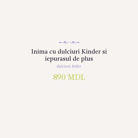
Inima cu dulciuri Kinder si
iepurasul de plus
dulciuri
,
kider
890
MDL