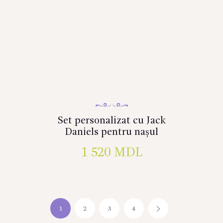
Set personalizat cu Jack
Daniels pentru nașul
1 520
MDL
1
2
3
4
→