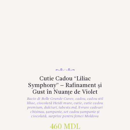
Cutie Cadou “Liliac
Symphony” – Rafinament și
Gust în Nuanțe de Violet
Bacio di Bolle Grande Cuvee
,
cadou
,
cadou stil
liliac
,
ciocolată Heidi mure
,
cutie
,
cutie cadou
premium
,
dulciuri
,
iubeste.md
,
livrare cadouri
chisinau
,
șampanie
,
set cadou șampanie și
ciocolată
,
surprize pentru femei Moldova
460
MDL