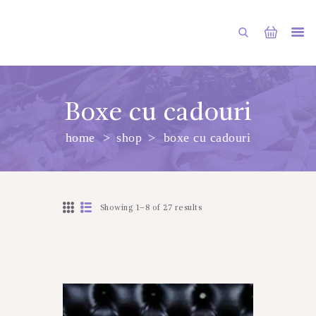
Boxe cu cadouri
home
shop
boxe cu cadouri
PRINCIPALA
DESPRE NOI
SHOP
Showing 1–8 of 27 results
SERVICII
ARTICOLE
CONTACTE