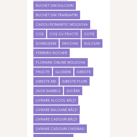
BUCHET DIN DULCIURI
BUCHET DIN TRANDAFIRI
CADOU ROMANTIC MOLDOVA
COȘ
COȘ CU FRUCTE
CUTIE
DONDUȘENI
DROCHIA
DULCIURI
FERRERO ROCHER
FLORARIE ONLINE MOLDOVA
FRUCTE
GLODENI
IUBESTE
IUBESTE.MD
IUBESTE FLORI
JACK DANIELS
JUCĂRII
LIVRARE ALCOOL BĂLȚI
LIVRARE BALOANE BĂLȚI
LIVRARE CADOURI BĂLȚI
LIVRARE CADOURI CHISINAU