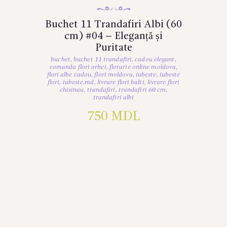
Buchet 11 Trandafiri Albi (60
cm) #04 – Eleganță și
Puritate
buchet
,
buchet 11 trandafiri
,
cadou elegant
,
comanda flori orhei
,
florarie online moldova
,
flori albe cadou
,
flori moldova
,
iubeste
,
iubeste
flori
,
iubeste.md
,
livrare flori balti
,
livrare flori
chisinau
,
trandafiri
,
trandafiri 60 cm
,
trandafiri albi
750
MDL