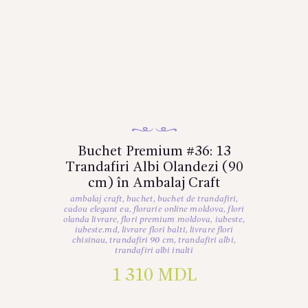
Buchet Premium #36: 13
Trandafiri Albi Olandezi (90
cm) în Ambalaj Craft
ambalaj craft
,
buchet
,
buchet de trandafiri
,
cadou elegant ea
,
florarie online moldova
,
flori
olanda livrare
,
flori premium moldova
,
iubeste
,
iubeste.md
,
livrare flori balti
,
livrare flori
chisinau
,
trandafiri 90 cm
,
trandafiri albi
,
trandafiri albi inalti
1 310
MDL