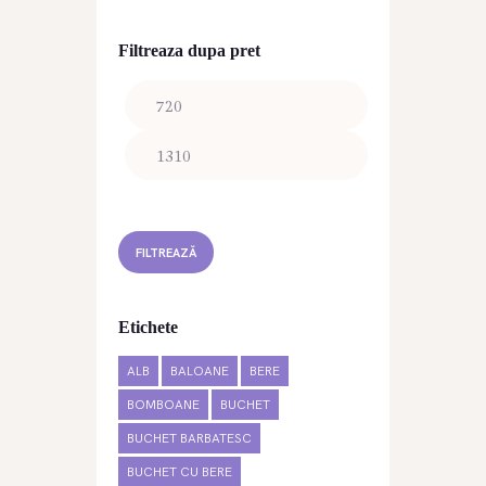
Filtreaza dupa pret
Preț
Preț
minim
maxim
FILTREAZĂ
Etichete
ALB
BALOANE
BERE
BOMBOANE
BUCHET
BUCHET BARBATESC
BUCHET CU BERE