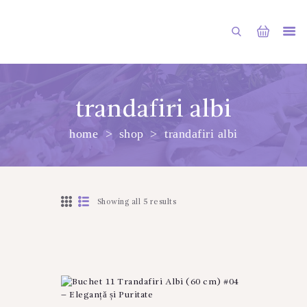
trandafiri albi
home
shop
trandafiri albi
PRINCIPALA
DESPRE NOI
SHOP
Showing all 5 results
SERVICII
ARTICOLE
CONTACTE