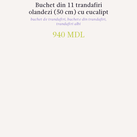
Buchet din 11 trandafiri
olandezi (50 cm) cu eucalipt
buchet de trandafiri
,
buchete din trandafiri
,
trandafiri albi
940
MDL