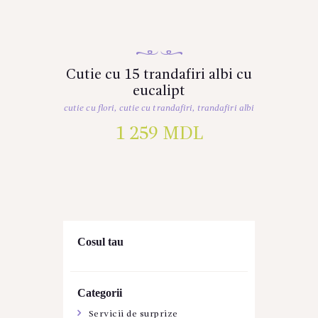
Cutie cu 15 trandafiri albi cu
eucalipt
cutie cu flori
,
cutie cu trandafiri
,
trandafiri albi
1 259
MDL
Cosul tau
Categorii
Servicii de surprize