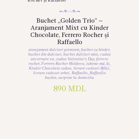
Buchet „Golden Trio” –
Aranjament Mixt cu Kinder
Chocolate, Ferrero Rocher și
Raffaello
aranjament dulciuri premium
,
buchet cu kinder
,
buchet din dulciuri
,
buchet dulciuri mixt
,
cadou
aniversare ea
,
cadou Valentine's Day
,
ferrero
rocher
,
Ferrero Rocher Moldova
,
iubeste.md
,
ki
,
Kinder Chocolate cadou
,
livrare cadouri Bălți
,
livrare cadouri orhei
,
Raffaello
,
Raffaello
buchet
,
surprize la domiciliu
890
MDL