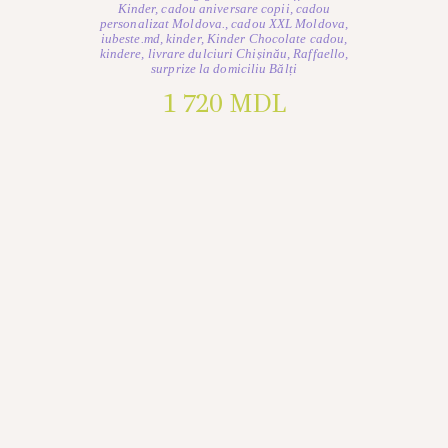
Kinder
,
cadou aniversare copii
,
cadou
personalizat Moldova.
,
cadou XXL Moldova
,
iubeste.md
,
kinder
,
Kinder Chocolate cadou
,
kindere
,
livrare dulciuri Chișinău
,
Raffaello
,
surprize la domiciliu Bălți
1 720
MDL