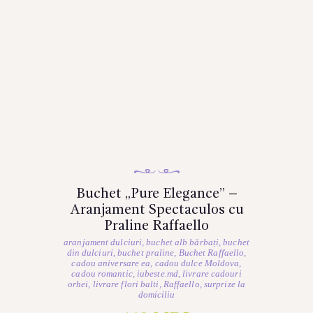
Buchet „Pure Elegance” –
Aranjament Spectaculos cu
Praline Raffaello
aranjament dulciuri
,
buchet alb bărbați
,
buchet
din dulciuri
,
buchet praline
,
Buchet Raffaello
,
cadou aniversare ea
,
cadou dulce Moldova
,
cadou romantic
,
iubeste.md
,
livrare cadouri
orhei
,
livrare flori balti
,
Raffaello
,
surprize la
domiciliu