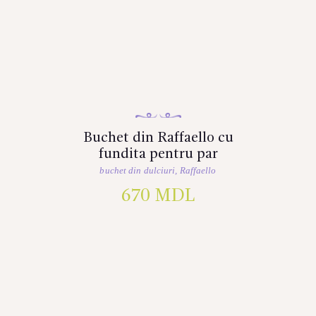
Buchet din Raffaello cu
fundita pentru par
buchet din dulciuri
,
Raffaello
670
MDL