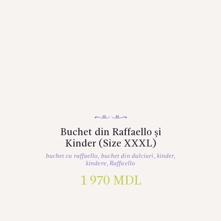
Buchet din Raffaello și
Kinder (Size XXXL)
buchet cu raffaello
,
buchet din dulciuri
,
kinder
,
kindere
,
Raffaello
1 970
MDL