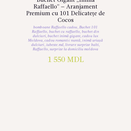
Buchet Gigant „Inima
Raffaello” – Aranjament
Premium cu 101 Delicatețe de
Cocos
bomboane Raffaello cadou
,
Buchet 101
Raffaello
,
buchet cu raffaello
,
buchet din
dulciuri
,
buchet inimă gigant
,
cadou lux
Moldova
,
cadou romantic nuntă
,
inimă uriașă
dulciuri
,
iubeste.md
,
livrare surprize balti
,
Raffaello
,
surprize la domiciliu moldova
1 550
MDL