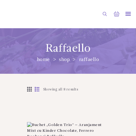
Raffaello
home
shop
raffaello
PRINCIPALA
DESPRE NOI
SHOP
Showing all 8 results
SERVICII
ARTICOLE
CONTACTE