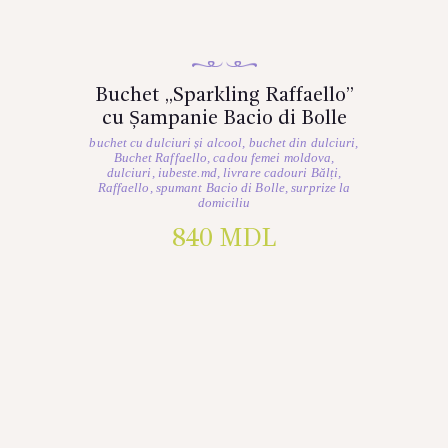
Buchet „Sparkling Raffaello”
cu Șampanie Bacio di Bolle
buchet cu dulciuri și alcool
,
buchet din dulciuri
,
Buchet Raffaello
,
cadou femei moldova
,
dulciuri
,
iubeste.md
,
livrare cadouri Bălți
,
Raffaello
,
spumant Bacio di Bolle
,
surprize la
domiciliu
840
MDL