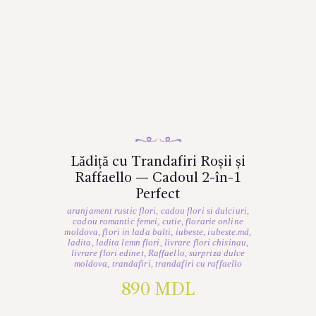
Lădiță cu Trandafiri Roșii și
Raffaello — Cadoul 2-în-1
Perfect
aranjament rustic flori
,
cadou flori si dulciuri
,
cadou romantic femei
,
cutie
,
florarie online
moldova
,
flori in lada balti
,
iubeste
,
iubeste.md
,
ladita
,
ladita lemn flori
,
livrare flori chisinau
,
livrare flori edinet
,
Raffaello
,
surpriza dulce
moldova
,
trandafiri
,
trandafiri cu raffaello
890
MDL