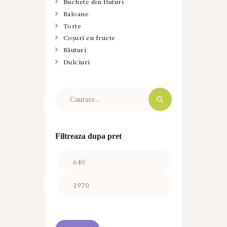
Buchete din fluturi
Baloane
Torte
Coșuri cu fructe
Băuturi
Dulciuri
Filtreaza dupa pret
Preț
Preț
minim
maxim