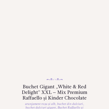
Buchet Gigant „White & Red
Delight” XXL – Mix Premium
Raffaello și Kinder Chocolate
aranjament roșu și alb
,
buchet din dulciuri
,
buchet dulciuri gigant
,
Buchet Raffaello și