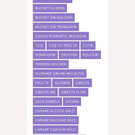
BUCHET CU BERE
BUCHET DIN DULCIURI
BUCHET DIN TRANDAFIRI
CADOU ROMANTIC MOLDOVA
COȘ
COȘ CU FRUCTE
CUTIE
DONDUȘENI
DROCHIA
DULCIURI
FERRERO ROCHER
FLORARIE ONLINE MOLDOVA
FRUCTE
GLODENI
IUBESTE
IUBESTE.MD
IUBESTE FLORI
JACK DANIELS
JUCĂRII
LIVRARE ALCOOL BĂLȚI
LIVRARE BALOANE BĂLȚI
LIVRARE CADOURI BĂLȚI