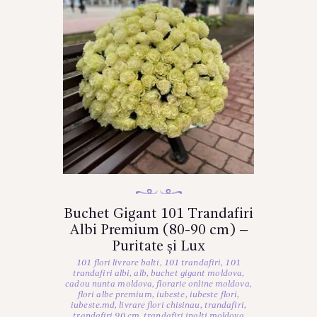
Buchet Gigant 101 Trandafiri
Albi Premium (80-90 cm) –
Puritate și Lux
101 flori livrare balti
,
101 trandafiri
,
101
trandafiri albi
,
alb
,
buchet gigant moldova
,
cadou nunta moldova
,
florarie online moldova
,
flori albe premium
,
iubeste
,
iubeste flori
,
iubeste.md
,
livrare flori chisinau
,
trandafiri
,
trandafiri 90 cm
,
trandafiri inalti moldova