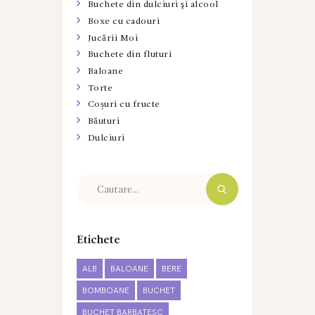
Buchete din dulciuri şi alcool
Boxe cu cadouri
Jucării Moi
Buchete din fluturi
Baloane
Torte
Coșuri cu fructe
Băuturi
Dulciuri
Etichete
ALB
BALOANE
BERE
BOMBOANE
BUCHET
BUCHET BARBATESC