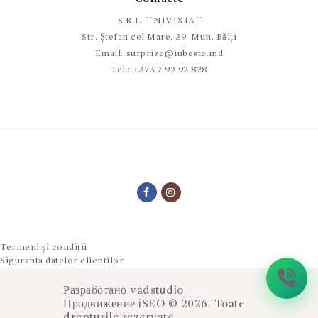
S.R.L. ``NIVIXIA``
Str. Ștefan cel Mare, 39. Mun. Bălți
Email:
surprize@iubeste.md
Tel.:
+373 7 92 92 828
Termeni și condiții
Siguranta datelor clientilor
Разработано
vadstudio
Продвижение
iSEO
© 2026. Toate