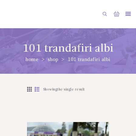
101 trandafiri albi
home
shop
101 trandafiri albi
PRINCIPALA
DESPRE NOI
SHOP
Showingthe single result
SERVICII
ARTICOLE
CONTACTE