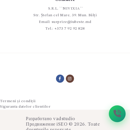
S.R.L. ``NIVIXIA``
Str. Ștefan cel Mare, 39. Mun. Bălți
Email:
surprize@iubeste.md
Tel.:
+373 7 92 92 828
Termeni și condiții
Siguranta datelor clientilor
Разработано
vadstudio
Продвижение
iSEO
© 2026. Toate