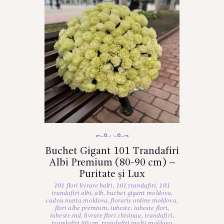
Buchet Gigant 101 Trandafiri
Albi Premium (80-90 cm) –
Puritate și Lux
101 flori livrare balti
,
101 trandafiri
,
101
trandafiri albi
,
alb
,
buchet gigant moldova
,
cadou nunta moldova
,
florarie online moldova
,
flori albe premium
,
iubeste
,
iubeste flori
,
iubeste.md
,
livrare flori chisinau
,
trandafiri
,
trandafiri 90 cm
,
trandafiri inalti moldova