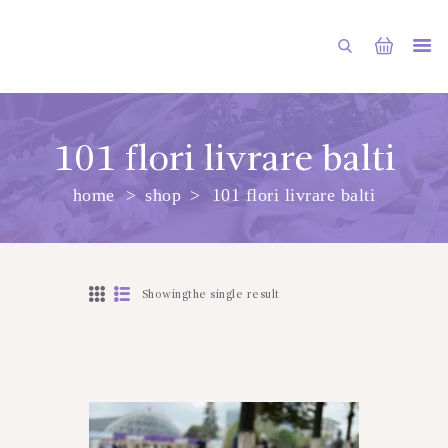
101 flori livrare balti
home
shop
101 flori livrare balti
PRINCIPALA
DESPRE NOI
SHOP
Showingthe single result
SERVICII
ARTICOLE
CONTACTE