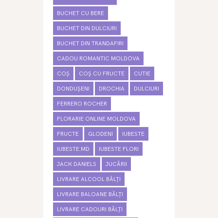
BUCHET CU BERE
BUCHET DIN DULCIURI
BUCHET DIN TRANDAFIRI
CADOU ROMANTIC MOLDOVA
COȘ
COȘ CU FRUCTE
CUTIE
DONDUȘENI
DROCHIA
DULCIURI
FERRERO ROCHER
FLORARIE ONLINE MOLDOVA
FRUCTE
GLODENI
IUBESTE
IUBESTE.MD
IUBESTE FLORI
JACK DANIELS
JUCĂRII
LIVRARE ALCOOL BĂLȚI
LIVRARE BALOANE BĂLȚI
LIVRARE CADOURI BĂLȚI