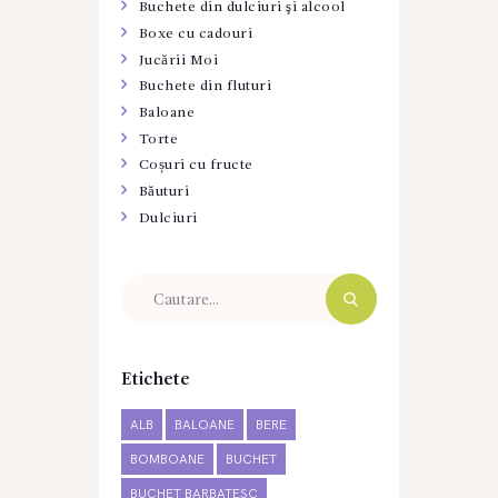
Buchete din dulciuri şi alcool
Boxe cu cadouri
Jucării Moi
Buchete din fluturi
Baloane
Torte
Coșuri cu fructe
Băuturi
Dulciuri
Etichete
ALB
BALOANE
BERE
BOMBOANE
BUCHET
BUCHET BARBATESC