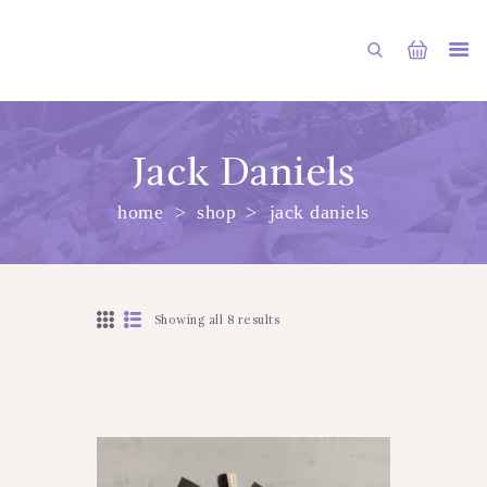
Jack Daniels
home
shop
jack daniels
PRINCIPALA
DESPRE NOI
SHOP
Showing all 8 results
SERVICII
ARTICOLE
CONTACTE