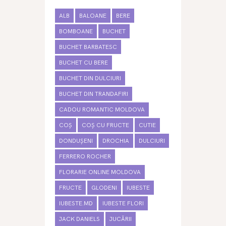
ALB
BALOANE
BERE
BOMBOANE
BUCHET
BUCHET BARBATESC
BUCHET CU BERE
BUCHET DIN DULCIURI
BUCHET DIN TRANDAFIRI
CADOU ROMANTIC MOLDOVA
COȘ
COȘ CU FRUCTE
CUTIE
DONDUȘENI
DROCHIA
DULCIURI
FERRERO ROCHER
FLORARIE ONLINE MOLDOVA
FRUCTE
GLODENI
IUBESTE
IUBESTE.MD
IUBESTE FLORI
JACK DANIELS
JUCĂRII