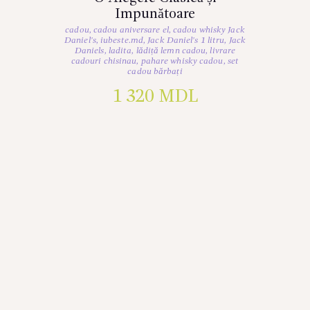
Impunătoare
cadou
,
cadou aniversare el
,
cadou whisky Jack
Daniel's
,
iubeste.md
,
Jack Daniel's 1 litru
,
Jack
Daniels
,
ladita
,
lădiță lemn cadou
,
livrare
cadouri chisinau
,
pahare whisky cadou
,
set
cadou bărbați
1 320
MDL