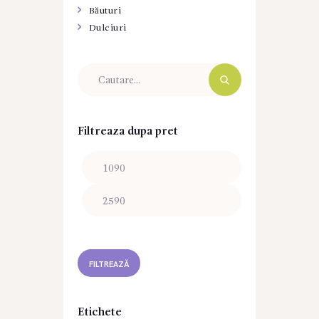
Băuturi
Dulciuri
Filtreaza dupa pret
Preț
Preț
minim
maxim
FILTREAZĂ
Etichete