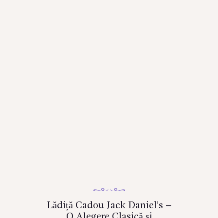
Lădiță Cadou Jack Daniel’s –
O Alegere Clasică și