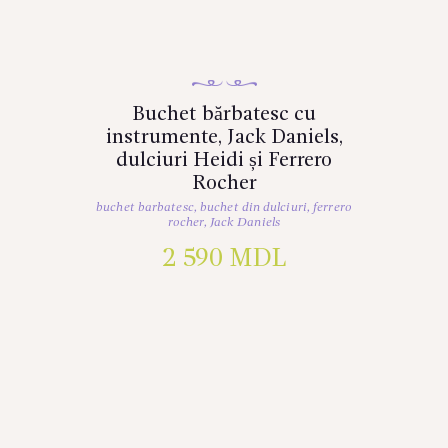
Buchet bărbatesc cu
instrumente, Jack Daniels,
dulciuri Heidi și Ferrero
Rocher
buchet barbatesc
,
buchet din dulciuri
,
ferrero
rocher
,
Jack Daniels
2 590
MDL