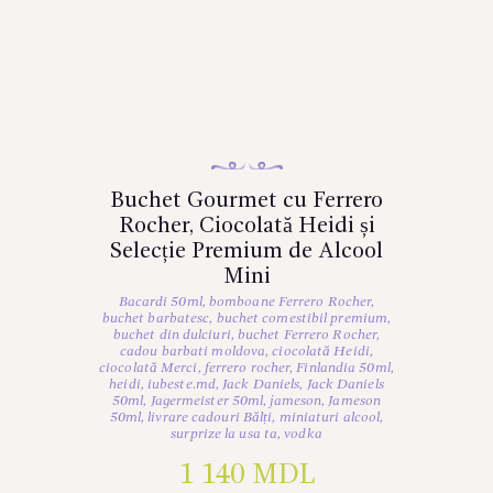
Buchet Gourmet cu Ferrero
Rocher, Ciocolată Heidi și
Selecție Premium de Alcool
Mini
Bacardi 50ml
,
bomboane Ferrero Rocher
,
buchet barbatesc
,
buchet comestibil premium
,
buchet din dulciuri
,
buchet Ferrero Rocher
,
cadou barbati moldova
,
ciocolată Heidi
,
ciocolată Merci
,
ferrero rocher
,
Finlandia 50ml
,
heidi
,
iubeste.md
,
Jack Daniels
,
Jack Daniels
50ml
,
Jagermeister 50ml
,
jameson
,
Jameson
50ml
,
livrare cadouri Bălți
,
miniaturi alcool
,
surprize la usa ta
,
vodka
1 140
MDL