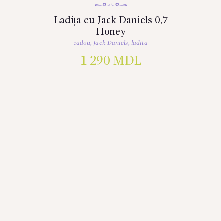
Ladița cu Jack Daniels 0,7
Honey
cadou
,
Jack Daniels
,
ladita
1 290
MDL