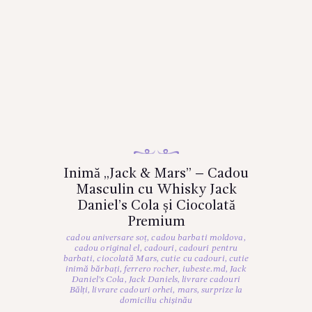
Inimă „Jack & Mars” – Cadou
Masculin cu Whisky Jack
Daniel’s Cola și Ciocolată
Premium
cadou aniversare soț
,
cadou barbati moldova
,
cadou original el
,
cadouri
,
cadouri pentru
barbati
,
ciocolată Mars
,
cutie cu cadouri
,
cutie
inimă bărbați
,
ferrero rocher
,
iubeste.md
,
Jack
Daniel’s Cola
,
Jack Daniels
,
livrare cadouri
Bălți
,
livrare cadouri orhei
,
mars
,
surprize la
domiciliu chișinău