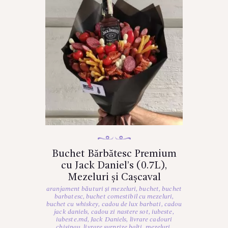
Buchet Bărbătesc Premium
cu Jack Daniel’s (0.7L),
Mezeluri și Cașcaval
aranjament băuturi și mezeluri
,
buchet
,
buchet
barbatesc
,
buchet comestibil cu mezeluri
,
buchet cu whiskey
,
cadou de lux barbati
,
cadou
jack daniels
,
cadou zi nastere sot
,
iubeste
,
iubeste.md
,
Jack Daniels
,
livrare cadouri
chisinau
,
livrare surprize balti
,
mezeluri
,