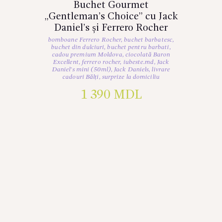
Buchet Gourmet
„Gentleman’s Choice” cu Jack
Daniel’s și Ferrero Rocher
bomboane Ferrero Rocher
,
buchet barbatesc
,
buchet din dulciuri
,
buchet pentru barbati
,
cadou premium Moldova
,
ciocolată Baron
Excellent
,
ferrero rocher
,
iubeste.md
,
Jack
Daniel's mini (50ml)
,
Jack Daniels
,
livrare
cadouri Bălți
,
surprize la domiciliu
1 390
MDL