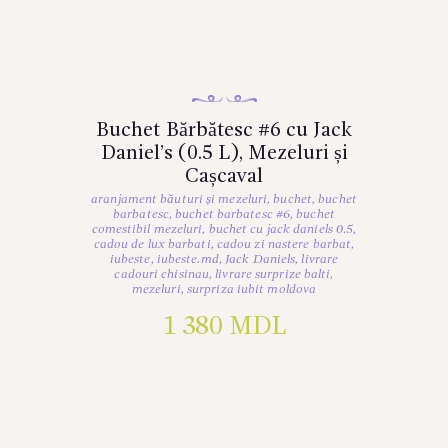
Buchet Bărbătesc #6 cu Jack
Daniel’s (0.5 L), Mezeluri și
Cașcaval
aranjament băuturi și mezeluri
,
buchet
,
buchet
barbatesc
,
buchet barbatesc #6
,
buchet
comestibil mezeluri
,
buchet cu jack daniels 0.5
,
cadou de lux barbati
,
cadou zi nastere barbat
,
iubeste
,
iubeste.md
,
Jack Daniels
,
livrare
cadouri chisinau
,
livrare surprize balti
,
mezeluri
,
surpriza iubit moldova
1 380
MDL