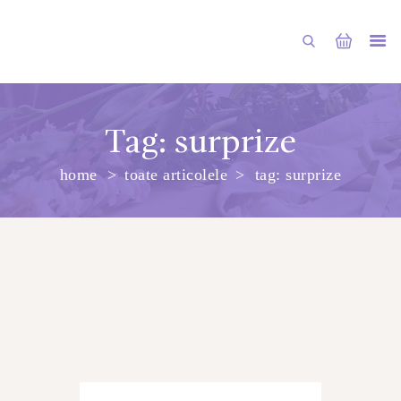
Tag: surprize
home
toate articolele
tag: surprize
PRINCIPALA
DESPRE NOI
SHOP
SERVICII
ARTICOLE
CONTACTE