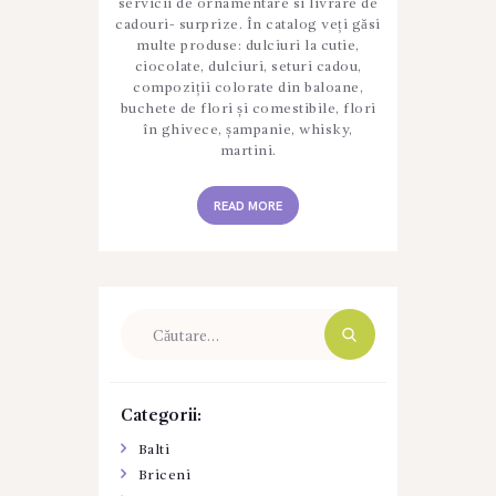
servicii de ornamentare si livrare de
cadouri- surprize. În catalog veți găsi
multe produse: dulciuri la cutie,
ciocolate, dulciuri, seturi cadou,
compoziții colorate din baloane,
buchete de flori și comestibile, flori
în ghivece, șampanie, whisky,
martini.
READ MORE
Caută
după:
Categorii:
Balti
Briceni