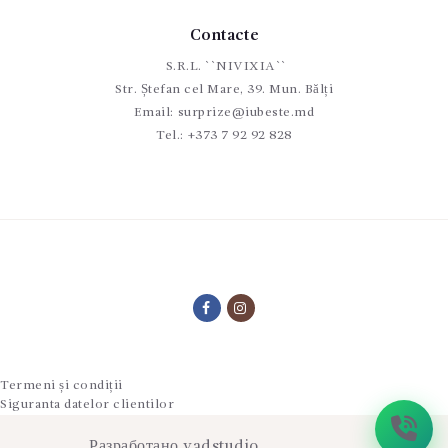
Contacte
S.R.L. ``NIVIXIA``
Str. Ștefan cel Mare, 39. Mun. Bălți
Email:
surprize@iubeste.md
Tel.:
+373 7 92 92 828
Termeni și condiții
Siguranta datelor clientilor
Разработано
vadstudio