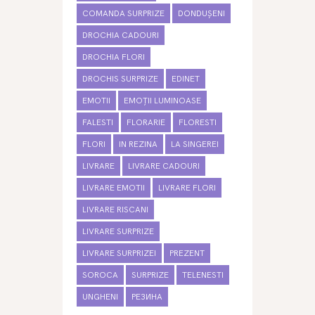
COMANDA SURPRIZE
DONDUȘENI
DROCHIA CADOURI
DROCHIA FLORI
DROCHIS SURPRIZE
EDINET
EMOTII
EMOȚII LUMINOASE
FALESTI
FLORARIE
FLORESTI
FLORI
IN REZINA
LA SINGEREI
LIVRARE
LIVRARE CADOURI
LIVRARE EMOTII
LIVRARE FLORI
LIVRARE RISCANI
LIVRARE SURPRIZE
LIVRARE SURPRIZEI
PREZENT
SOROCA
SURPRIZE
TELENESTI
UNGHENI
РЕЗИНА