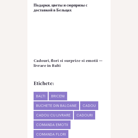
Подарки, цветы и сюрпризы с
доставкой в Бельцах
Cadouri, flori si surprize si emotii —
livrare in Balti
Etichete:
BALTI
BRICENI
BUCHETE DIN BALOANE
CADOU
CADOU CU LIVRARE
CADOURI
COMANDA EMOTII
COMANDA FLORI