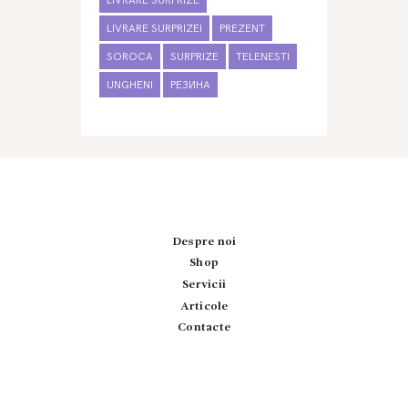
LIVRARE SURPRIZE
LIVRARE SURPRIZEI
PREZENT
SOROCA
SURPRIZE
TELENESTI
UNGHENI
РЕЗИНА
Despre noi
Shop
Servicii
Articole
Contacte