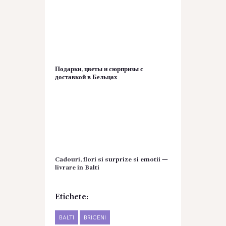
Подарки, цветы и сюрпризы с
доставкой в Бельцах
Cadouri, flori si surprize si emotii —
livrare in Balti
Etichete:
BALTI
BRICENI