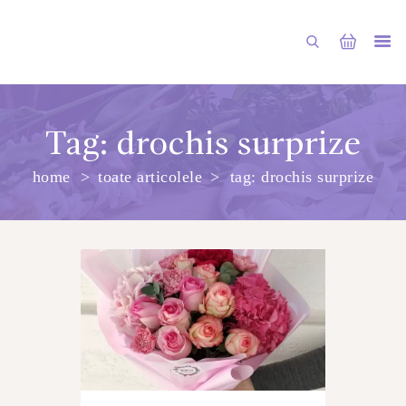
Tag: drochis surprize
home
toate articolele
tag: drochis surprize
PRINCIPALA
DESPRE NOI
SHOP
SERVICII
ARTICOLE
CONTACTE