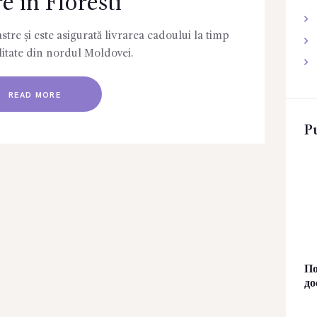
re in Floresti
stre și este asigurată livrarea cadoului la timp
litate din nordul Moldovei.
READ MORE
Pu
По
до