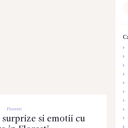
Ca
du
C
Floresti
, surprize si emotii cu