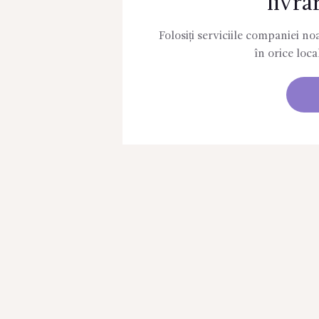
livra
Folosiți serviciile companiei noa
în orice loca