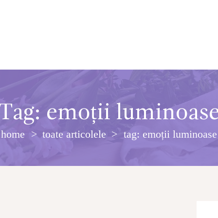
Tag: emoții luminoas
home
toate articolele
tag: emoții luminoase