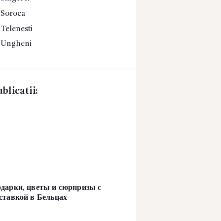
Soroca
Telenesti
Ungheni
blicatii:
дарки, цветы и сюрпризы с
ставкой в Бельцах