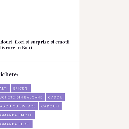
douri, flori si surprize si emotii
livrare in Balti
ichete:
ALTI
BRICENI
UCHETE DIN BALOANE
CADOU
ADOU CU LIVRARE
CADOURI
OMANDA EMOTII
OMANDA FLORI