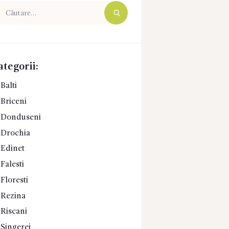
ută
pă:
ategorii:
Balti
Briceni
Donduseni
Drochia
Edinet
Falesti
Floresti
Rezina
Riscani
Singerei