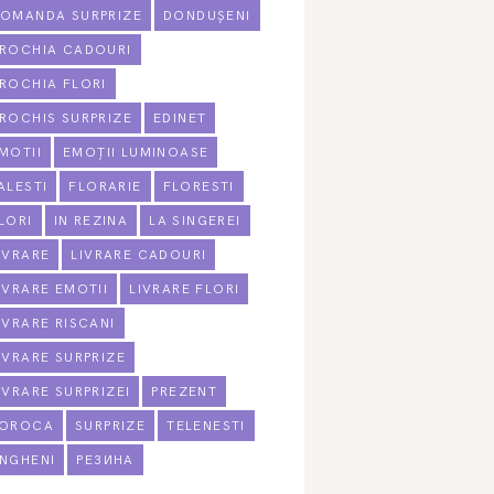
OMANDA SURPRIZE
DONDUȘENI
ROCHIA CADOURI
ROCHIA FLORI
ROCHIS SURPRIZE
EDINET
MOTII
EMOȚII LUMINOASE
ALESTI
FLORARIE
FLORESTI
LORI
IN REZINA
LA SINGEREI
IVRARE
LIVRARE CADOURI
IVRARE EMOTII
LIVRARE FLORI
IVRARE RISCANI
IVRARE SURPRIZE
IVRARE SURPRIZEI
PREZENT
OROCA
SURPRIZE
TELENESTI
NGHENI
РЕЗИНА