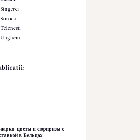
Singerei
Soroca
Telenesti
Ungheni
blicatii:
дарки, цветы и сюрпризы с
ставкой в Бельцах