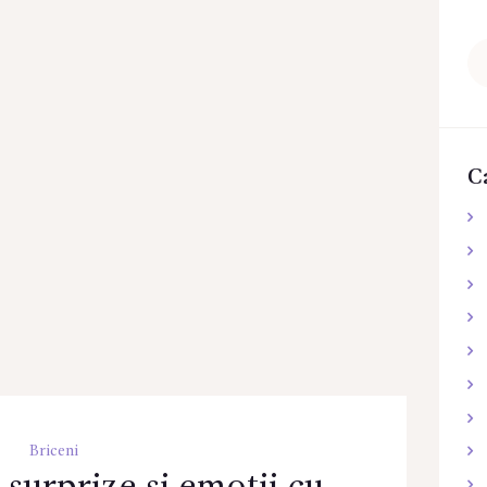
Ca
du
C
Briceni