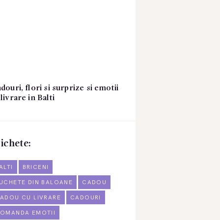
douri, flori si surprize si emotii
livrare in Balti
ichete:
ALTI
BRICENI
UCHETE DIN BALOANE
CADOU
ADOU CU LIVRARE
CADOURI
OMANDA EMOTII