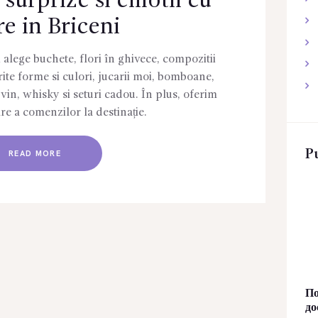
, surprize si emotii cu
re in Briceni
i alege buchete, flori în ghivece, compozitii
ite forme si culori, jucarii moi, bomboane,
 vin, whisky si seturi cadou. În plus, oferim
are a comenzilor la destinație.
Pu
READ MORE
По
до