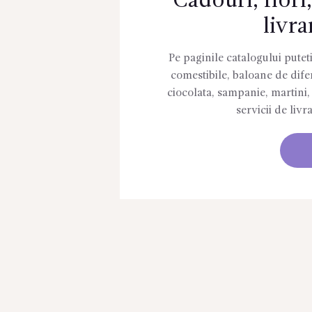
Cadouri, flori
livra
Pe paginile catalogului putet
comestibile, baloane de difer
ciocolata, sampanie, martini,
servicii de livr