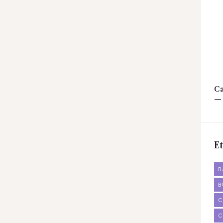
Ca
— 
Et
B
B
C
C