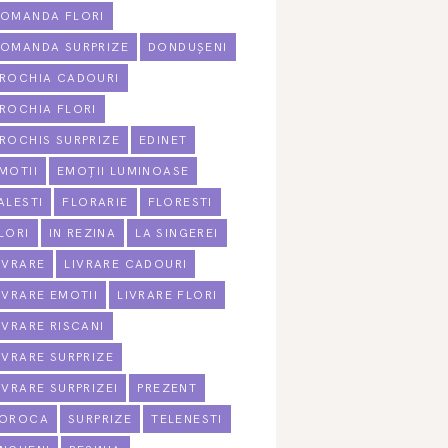
OMANDA FLORI
OMANDA SURPRIZE
DONDUȘENI
ROCHIA CADOURI
ROCHIA FLORI
ROCHIS SURPRIZE
EDINET
MOTII
EMOȚII LUMINOASE
ALESTI
FLORARIE
FLORESTI
LORI
IN REZINA
LA SINGEREI
IVRARE
LIVRARE CADOURI
IVRARE EMOTII
LIVRARE FLORI
IVRARE RISCANI
IVRARE SURPRIZE
IVRARE SURPRIZEI
PREZENT
OROCA
SURPRIZE
TELENESTI