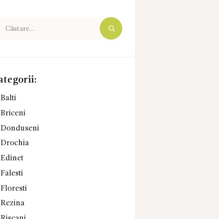
ută
pă:
ategorii:
Balti
Briceni
Donduseni
Drochia
Edinet
Falesti
Floresti
Rezina
Riscani