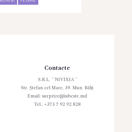
NGHENI
РЕЗИНА
Contacte
S.R.L. ``NIVIXIA``
Str. Ștefan cel Mare, 39. Mun. Bălți
Email:
surprize@iubeste.md
Tel.:
+373 7 92 92 828