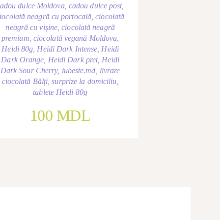
cadou dulce Moldova
,
cadou dulce post
,
iocolată neagră cu portocală
,
ciocolată
neagră cu vișine
,
ciocolată neagră
premium
,
ciocolată vegană Moldova
,
Heidi 80g
,
Heidi Dark Intense
,
Heidi
Dark Orange
,
Heidi Dark pret
,
Heidi
Dark Sour Cherry
,
iubeste.md
,
livrare
ciocolată Bălți
,
surprize la domiciliu
,
tablete Heidi 80g
100
MDL