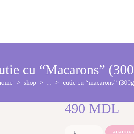
utie cu “Macarons” (300
home
shop
...
cutie cu “macarons” (300g
490
MDL
Cantitate
ADAUGA 