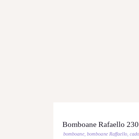
Bomboane Rafaello 23
bomboane
,
bomboane Raffaello
,
cad