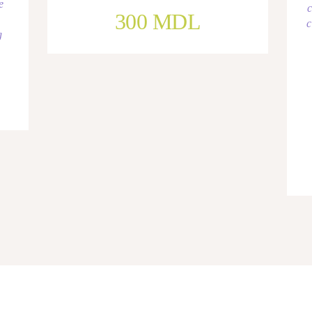
e
300
MDL
c
g