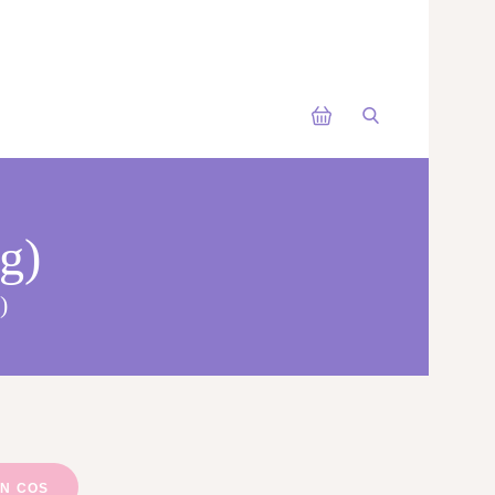
g)
)
IN COS