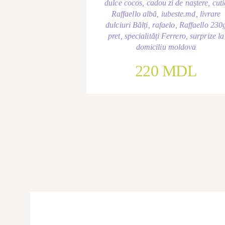
dulce cocos
,
cadou zi de naștere
,
cuti
Raffaello albă
,
iubeste.md
,
livrare
dulciuri Bălți
,
rafaelo
,
Raffaello 230
pret
,
specialități Ferrero
,
surprize la
domiciliu moldova
220
MDL