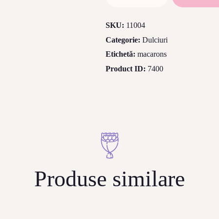
Cutie
cu
SKU:
11004
"Macarons"
Categorie:
Dulciuri
(300g)
Etichetă:
macarons
Product ID:
7400
Produse similare