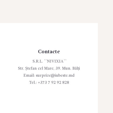
Contacte
S.R.L. ``NIVIXIA``
Str. Ștefan cel Mare, 39. Mun. Bălți
Email:
surprize@iubeste.md
Tel.:
+373 7 92 92 828