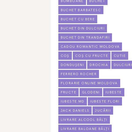
BOMBOANE
BUCHET
BUCHET BARBATESC
BUCHET CU BERE
BUCHET DIN DULCIURI
BUCHET DIN TRANDAFIRI
CADOU ROMANTIC MOLDOVA
COȘ
COȘ CU FRUCTE
CUTIE
DONDUȘENI
DROCHIA
DULCIUR
FERRERO ROCHER
FLORARIE ONLINE MOLDOVA
FRUCTE
GLODENI
IUBESTE
IUBESTE.MD
IUBESTE FLORI
JACK DANIELS
JUCĂRII
LIVRARE ALCOOL BĂLȚI
LIVRARE BALOANE BĂLȚI