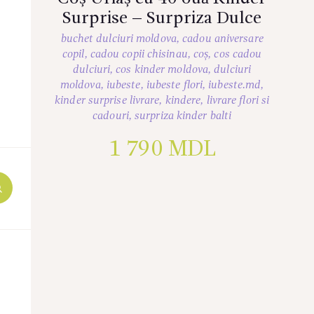
Surprise – Surpriza Dulce
buchet dulciuri moldova
,
cadou aniversare
copil
,
cadou copii chisinau
,
coș
,
cos cadou
dulciuri
,
cos kinder moldova
,
dulciuri
moldova
,
iubeste
,
iubeste flori
,
iubeste.md
,
kinder surprise livrare
,
kindere
,
livrare flori si
cadouri
,
surpriza kinder balti
1 790
MDL