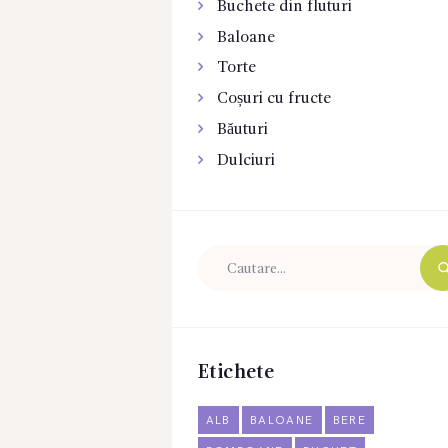
Buchete din fluturi
Baloane
Torte
Coșuri cu fructe
Băuturi
Dulciuri
Etichete
ALB
BALOANE
BERE