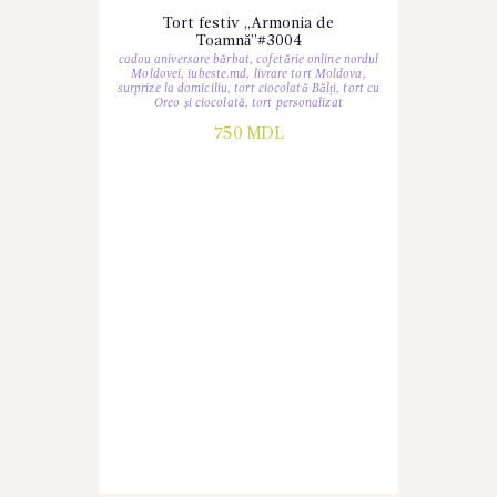
Tort festiv „Armonia de
Toamnă”#3004
cadou aniversare bărbat
,
cofetărie online nordul
Moldovei
,
iubeste.md
,
livrare tort Moldova
,
surprize la domiciliu
,
tort ciocolată Bălți
,
tort cu
Oreo și ciocolată
,
tort personalizat
750
MDL