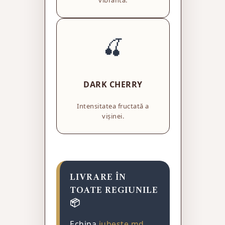
🍒
DARK CHERRY
Intensitatea fructată a
vișinei.
LIVRARE ÎN
TOATE REGIUNILE
📦
Echipa
iubeste.md