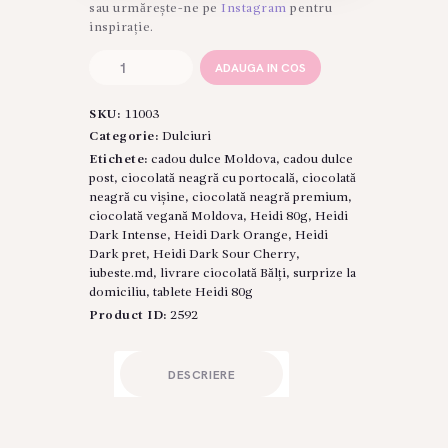
sau urmărește-ne pe
Instagram
pentru
inspirație.
Cantitate
ADAUGA IN COS
Gama
de
SKU:
11003
Ciocolată
Heidi
Categorie:
Dulciuri
Dark
Etichete:
cadou dulce Moldova
,
cadou dulce
80g
post
,
ciocolată neagră cu portocală
,
ciocolată
neagră cu vișine
,
ciocolată neagră premium
,
ciocolată vegană Moldova
,
Heidi 80g
,
Heidi
Dark Intense
,
Heidi Dark Orange
,
Heidi
Dark pret
,
Heidi Dark Sour Cherry
,
iubeste.md
,
livrare ciocolată Bălți
,
surprize la
domiciliu
,
tablete Heidi 80g
Product ID:
2592
DESCRIERE