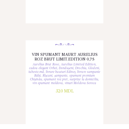
VIN SPUMANT MAURT AURELIUS
ROZ BRUT LIMIT.EDITION 0,75
Aurelius Brut Rose
,
Aurelius Limited Edition
,
cadou elegant Orhei
,
Dondușeni
,
Drochia
,
Glodeni
,
iubeste.md
,
livrare bauturi Edineț
,
livrare sampanie
Bălți
,
Rîșcani
,
șampanie
,
spumant premium
Chișinău
,
spumant roz pret
,
surprize la domiciliu
,
vin spumant moldova
,
vinuri Moldova Soroca
320
MDL