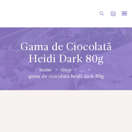
Gama de Ciocolată
Heidi Dark 80g
PRINCIPALA
home
shop
...
DESPRE NOI
gama de ciocolată heidi dark 80g
SHOP
SERVICII
ARTICOLE
CONTACTE