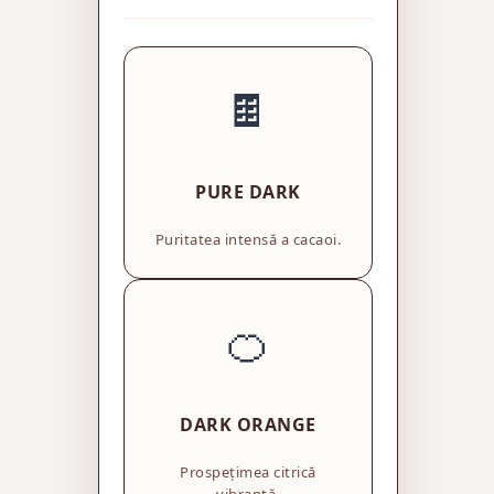
🍫
PURE DARK
Puritatea intensă a cacaoi.
🍊
DARK ORANGE
Prospețimea citrică
vibrantă.