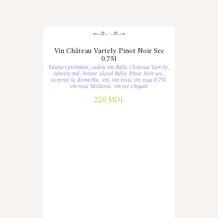
Vin Château Vartely Pinot Noir Sec
0,75l
băuturi premium
,
cadou vin Bălți
,
Château Vartely
,
iubeste.md
,
livrare alcool Bălți
,
Pinot Noir sec
,
surprize la domiciliu
,
vin
,
vin rosu
,
vin roșu 0.75l
,
vin roșu Moldova
,
vin sec elegant
220
MDL