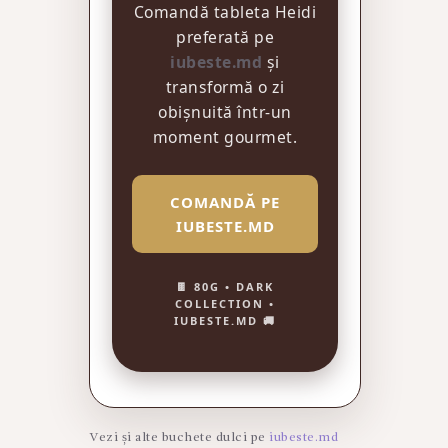
Comandă tableta Heidi
preferată pe
iubeste.md
și
transformă o zi
obișnuită într-un
moment gourmet.
COMANDĂ PE
IUBESTE.MD
🍫 80G • DARK
COLLECTION •
IUBESTE.MD 🚚
Vezi și alte buchete dulci pe
iubeste.md