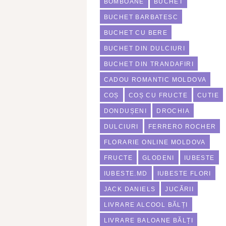
BOMBOANE
BUCHET
BUCHET BARBATESC
BUCHET CU BERE
BUCHET DIN DULCIURI
BUCHET DIN TRANDAFIRI
CADOU ROMANTIC MOLDOVA
COȘ
COȘ CU FRUCTE
CUTIE
DONDUȘENI
DROCHIA
DULCIURI
FERRERO ROCHER
FLORARIE ONLINE MOLDOVA
FRUCTE
GLODENI
IUBESTE
IUBESTE.MD
IUBESTE FLORI
JACK DANIELS
JUCĂRII
LIVRARE ALCOOL BĂLȚI
LIVRARE BALOANE BĂLȚI