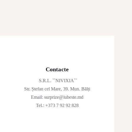
Contacte
S.R.L. ``NIVIXIA``
Str. Ștefan cel Mare, 39. Mun. Bălți
Email:
surprize@iubeste.md
Tel.:
+373 7 92 92 828