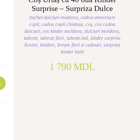
Surprise – Surpriza Dulce
buchet dulciuri moldova
,
cadou aniversare
copil
,
cadou copii chisinau
,
coș
,
cos cadou
dulciuri
,
cos kinder moldova
,
dulciuri moldova
,
iubeste
,
iubeste flori
,
iubeste.md
,
kinder surprise
livrare
,
kindere
,
livrare flori si cadouri
,
surpriza
kinder balti
1 790
MDL