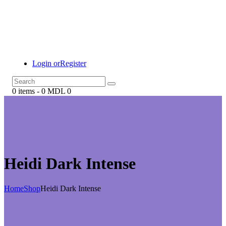
Login or
Register
0 items
-
0 MDL
0
Heidi Dark Intense
Home
Shop
Heidi Dark Intense