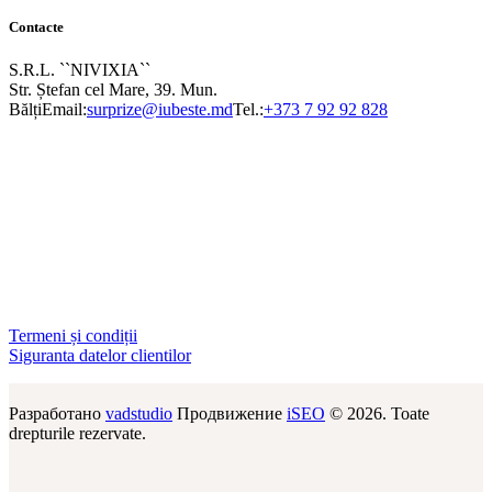
Contacte
S.R.L. ``NIVIXIA``
Str. Ștefan cel Mare, 39. Mun.
Bălți
Email:
surprize@iubeste.md
Tel.:
+373 7 92 92 828
Termeni și condiții
Siguranta datelor clientilor
Разработано
vadstudio
Продвижение
iSEO
© 2026. Toate
drepturile rezervate.