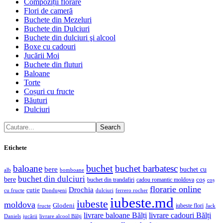
Compoziții florare
Flori de cameră
Buchete din Mezeluri
Buchete din Dulciuri
Buchete din dulciuri şi alcool
Boxe cu cadouri
Jucării Moi
Buchete din fluturi
Baloane
Torte
Coșuri cu fructe
Băuturi
Dulciuri
Search
Etichete
buchet
baloane
buchet barbatesc
bere
buchet cu
alb
bomboane
buchet din dulciuri
bere
coș
buchet din trandafiri
cadou romantic moldova
coș
florarie online
Drochia
cutie
cu fructe
Dondușeni
ferrero rocher
dulciuri
iubeste.md
iubeste
moldova
Glodeni
iubeste flori
fructe
Jack
livrare baloane Bălți
livrare cadouri Bălți
jucării
livrare alcool Bălți
Daniels