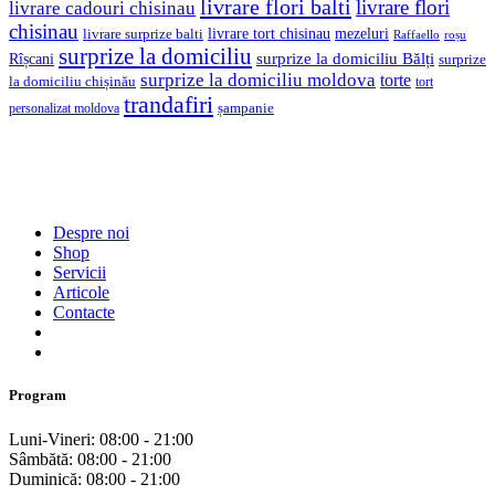
livrare flori balti
livrare flori
livrare cadouri chisinau
chisinau
livrare tort chisinau
mezeluri
livrare surprize balti
Raffaello
roșu
surprize la domiciliu
Rîșcani
surprize la domiciliu Bălți
surprize
surprize la domiciliu moldova
torte
la domiciliu chișinău
tort
trandafiri
șampanie
personalizat moldova
Despre noi
Shop
Servicii
Articole
Contacte
Program
Luni-Vineri: 08:00 - 21:00
Sâmbătă: 08:00 - 21:00
Duminică: 08:00 - 21:00