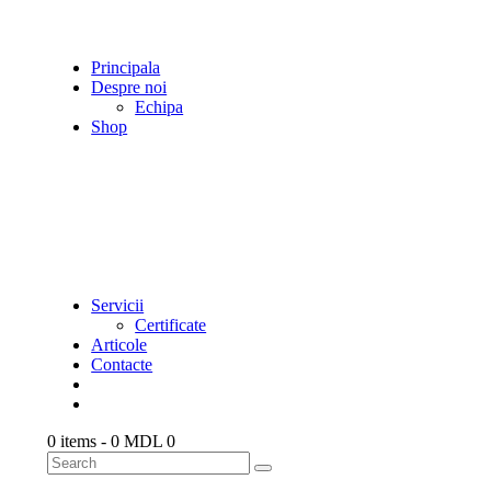
Principala
Despre noi
Echipa
Shop
Servicii
Certificate
Articole
Contacte
0 items
-
0 MDL
0