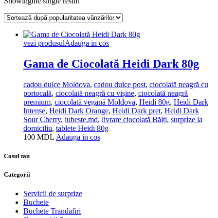
Showingthe single result
vezi produsul
Adauga in cos
Gama de Ciocolată Heidi Dark 80g
cadou dulce Moldova
,
cadou dulce post
,
ciocolată neagră cu
portocală
,
ciocolată neagră cu vișine
,
ciocolată neagră
premium
,
ciocolată vegană Moldova
,
Heidi 80g
,
Heidi Dark
Intense
,
Heidi Dark Orange
,
Heidi Dark pret
,
Heidi Dark
Sour Cherry
,
iubeste.md
,
livrare ciocolată Bălți
,
surprize la
domiciliu
,
tablete Heidi 80g
100
MDL
Adauga in cos
Cosul tau
Categorii
Servicii de surprize
Buchete
Buchete Trandafiri