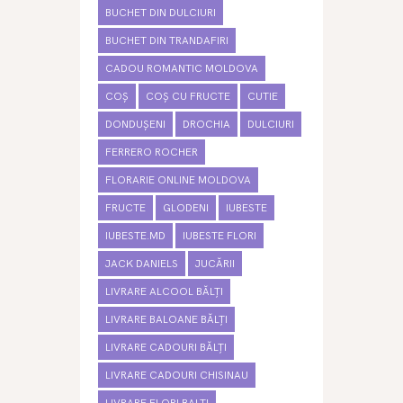
BUCHET DIN DULCIURI
BUCHET DIN TRANDAFIRI
CADOU ROMANTIC MOLDOVA
COȘ
COȘ CU FRUCTE
CUTIE
DONDUȘENI
DROCHIA
DULCIURI
FERRERO ROCHER
FLORARIE ONLINE MOLDOVA
FRUCTE
GLODENI
IUBESTE
IUBESTE.MD
IUBESTE FLORI
JACK DANIELS
JUCĂRII
LIVRARE ALCOOL BĂLȚI
LIVRARE BALOANE BĂLȚI
LIVRARE CADOURI BĂLȚI
LIVRARE CADOURI CHISINAU