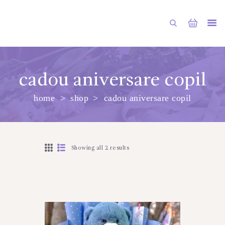
cadou aniversare copil
home
shop
cadou aniversare copil
PRINCIPALA
DESPRE NOI
SHOP
Showing all 2 results
SERVICII
ARTICOLE
CONTACTE