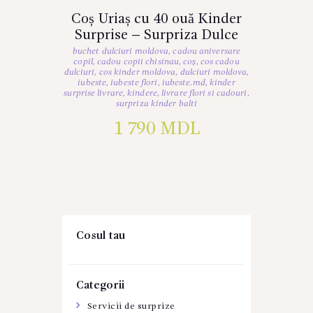
Coș Uriaș cu 40 ouă Kinder
Surprise – Surpriza Dulce
buchet dulciuri moldova
,
cadou aniversare
copil
,
cadou copii chisinau
,
coș
,
cos cadou
dulciuri
,
cos kinder moldova
,
dulciuri moldova
,
iubeste
,
iubeste flori
,
iubeste.md
,
kinder
surprise livrare
,
kindere
,
livrare flori si cadouri
,
surpriza kinder balti
1 790
MDL
Cosul tau
Categorii
Servicii de surprize