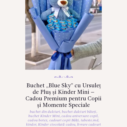
Buchet „Blue Sky” cu Ursuleț
de Pluș și Kinder Mini –
Cadou Premium pentru Copii
și Momente Speciale
buchet din dulciuri
,
buchet dulciuri băieți
,
buchet Kinder Mini
,
cadou aniversare copil
,
cadou botez
,
cadouri copii Bălți
,
iubeste.md
,
kinder
,
Kinder ciocolată cadou
,
livrare cadouri