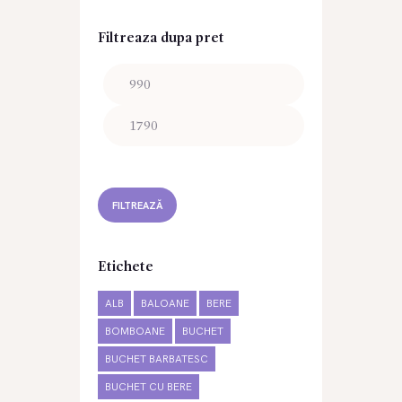
Filtreaza dupa pret
Preț
Preț
minim
maxim
FILTREAZĂ
Etichete
ALB
BALOANE
BERE
BOMBOANE
BUCHET
BUCHET BARBATESC
BUCHET CU BERE