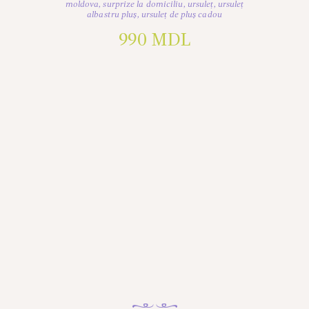
moldova
,
surprize la domiciliu
,
ursuleț
,
ursuleț
albastru pluș
,
ursuleț de pluș cadou
990
MDL