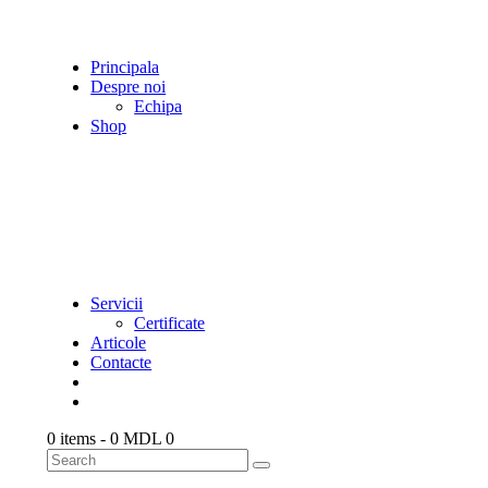
Principala
Despre noi
Echipa
Shop
Servicii
Certificate
Articole
Contacte
0 items
-
0 MDL
0