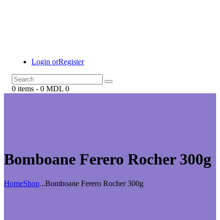
Login or
Register
0 items
-
0 MDL
0
Bomboane Ferero Rocher 300g
Home
Shop
...
Bomboane Ferero Rocher 300g