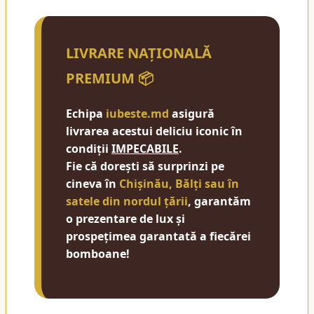
LIVRARE NAȚIONALĂ
PREMIUM 📦
Echipa
iubeste.md
asigură
livrarea acestui deliciu iconic în
condiții
IMPECABILE
.
Fie că dorești să surprinzi pe
cineva în
Chișinău, Bălți sau în
satele din nordul țării
, garantăm
o prezentare de lux și
prospețimea garantată a fiecărei
bomboane!