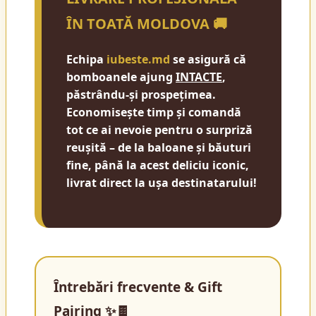
ÎN TOATĂ MOLDOVA 🚚
Echipa
iubeste.md
se asigură că
bomboanele ajung
INTACTE
,
păstrându-și prospețimea.
Economisește timp și comandă
tot ce ai nevoie pentru o surpriză
reușită – de la baloane și băuturi
fine, până la acest deliciu iconic,
livrat direct la ușa destinatarului!
Întrebări frecvente & Gift
Pairing ✨🍫