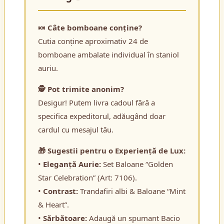
🍬 Câte bomboane conține?
Cutia conține aproximativ 24 de
bomboane ambalate individual în staniol
auriu.
🕵️ Pot trimite anonim?
Desigur! Putem livra cadoul fără a
specifica expeditorul, adăugând doar
cardul cu mesajul tău.
🎁 Sugestii pentru o Experiență de Lux:
•
Eleganță Aurie:
Set Baloane “Golden
Star Celebration” (Art: 7106).
•
Contrast:
Trandafiri albi & Baloane “Mint
& Heart”.
•
Sărbătoare:
Adaugă un spumant Bacio