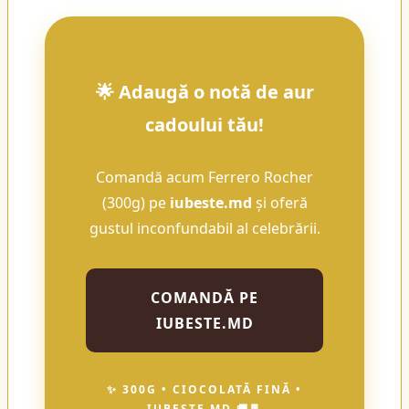
🌟 Adaugă o notă de aur
cadoului tău!
Comandă acum Ferrero Rocher
(300g) pe
iubeste.md
și oferă
gustul inconfundabil al celebrării.
COMANDĂ PE
IUBESTE.MD
✨ 300G • CIOCOLATĂ FINĂ •
IUBESTE.MD 🚚🍫