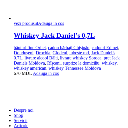
vezi produsul
Adauga in cos
Whiskey Jack Daniel’s 0,7L
băuturi fine Orhei
,
cadou bărbați Chișinău
,
cadouri Edineț
,
Dondușeni
,
Drochia
,
Glodeni
,
iubeste.md
,
Jack Daniel’s
0.7L
,
livrare alcool Bălți
,
livrare whiskey Soroca
,
pret Jack
Daniels Moldova
,
Rîșcani
,
surprize la domiciliu
,
whiskey
,
whiskey american
,
whiskey Tennessee Moldova
670
MDL
Adauga in cos
Despre noi
Shop
Servicii
Articole