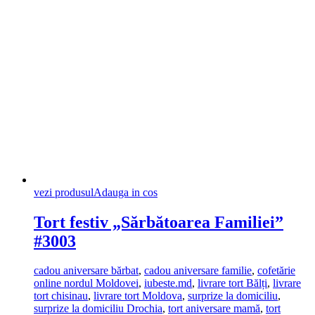
vezi produsul
Adauga in cos
Tort festiv „Sărbătoarea Familiei”
#3003
cadou aniversare bărbat
,
cadou aniversare familie
,
cofetărie
online nordul Moldovei
,
iubeste.md
,
livrare tort Bălți
,
livrare
tort chisinau
,
livrare tort Moldova
,
surprize la domiciliu
,
surprize la domiciliu Drochia
,
tort aniversare mamă
,
tort