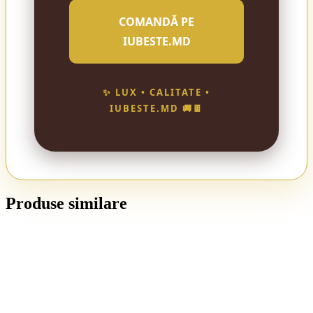
COMANDĂ PE
IUBESTE.MD
✨ LUX • CALITATE •
IUBESTE.MD 🚚🍫
Produse similare