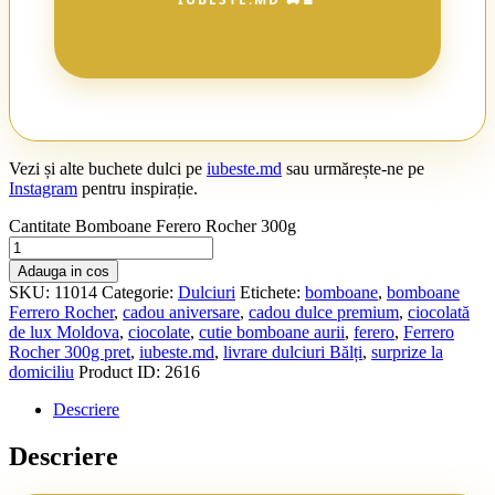
Vezi și alte buchete dulci pe
iubeste.md
sau urmărește-ne pe
Instagram
pentru inspirație.
Cantitate Bomboane Ferero Rocher 300g
Adauga in cos
SKU:
11014
Categorie:
Dulciuri
Etichete:
bomboane
,
bomboane
Ferrero Rocher
,
cadou aniversare
,
cadou dulce premium
,
ciocolată
de lux Moldova
,
ciocolate
,
cutie bomboane aurii
,
ferero
,
Ferrero
Rocher 300g pret
,
iubeste.md
,
livrare dulciuri Bălți
,
surprize la
domiciliu
Product ID:
2616
Descriere
Descriere