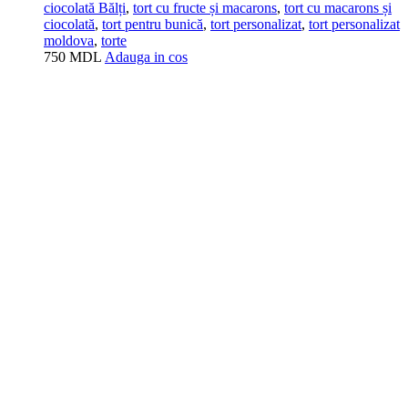
ciocolată Bălți
,
tort cu fructe și macarons
,
tort cu macarons și
ciocolată
,
tort pentru bunică
,
tort personalizat
,
tort personalizat
moldova
,
torte
750
MDL
Adauga in cos