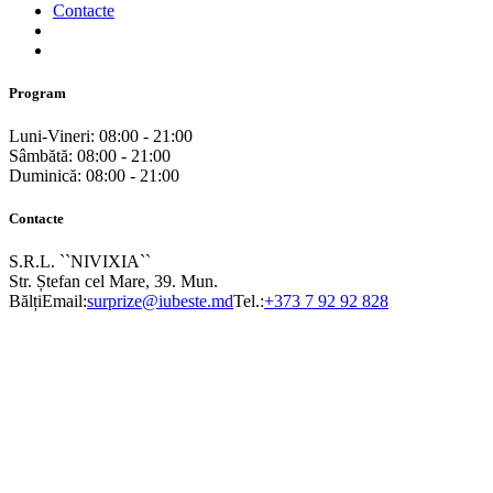
Contacte
Program
Luni-Vineri: 08:00 - 21:00
Sâmbătă: 08:00 - 21:00
Duminică: 08:00 - 21:00
Contacte
S.R.L. ``NIVIXIA``
Str. Ștefan cel Mare, 39. Mun.
Bălți
Email:
surprize@iubeste.md
Tel.:
+373 7 92 92 828