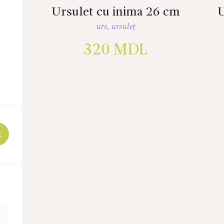
Ursulet cu inima 26 cm
U
urs
,
ursuleț
320
MDL
Preț
maxim