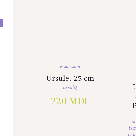
I
Ursulet 25 cm
U
ursuleț
220
MDL
p
bu
buc
cad