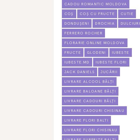
CADOU ROMANTIC MOLDOVA
COȘ
COȘ CU FRUCTE
CUTIE
DONDUȘENI
DROCHIA
DULCIUR
FERRERO ROCHER
FLORARIE ONLINE MOLDOVA
FRUCTE
GLODENI
IUBESTE
IUBESTE.MD
IUBESTE FLORI
JACK DANIELS
JUCĂRII
LIVRARE ALCOOL BĂLȚI
LIVRARE BALOANE BĂLȚI
LIVRARE CADOURI BĂLȚI
LIVRARE CADOURI CHISINAU
LIVRARE FLORI BALTI
LIVRARE FLORI CHISINAU
LIVRARE SURPRIZE BALTI