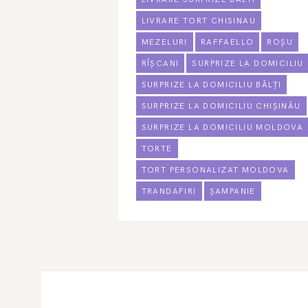
LIVRARE TORT CHISINAU
MEZELURI
RAFFAELLO
ROȘU
RÎȘCANI
SURPRIZE LA DOMICILIU
SURPRIZE LA DOMICILIU BĂLȚI
SURPRIZE LA DOMICILIU CHIȘINĂU
SURPRIZE LA DOMICILIU MOLDOVA
TORTE
TORT PERSONALIZAT MOLDOVA
TRANDAFIRI
ȘAMPANIE