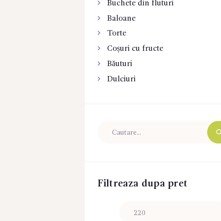
Buchete din fluturi
Baloane
Torte
Coșuri cu fructe
Băuturi
Dulciuri
Filtreaza dupa pret
Preț
minim