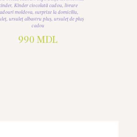
kinder
,
Kinder ciocolată cadou
,
livrare
adouri moldova
,
surprize la domiciliu
,
uleț
,
ursuleț albastru pluș
,
ursuleț de pluș
cadou
990
MDL