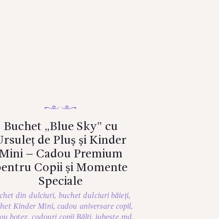
Buchet „Blue Sky” cu
rsuleț de Pluș și Kinder
Mini – Cadou Premium
entru Copii și Momente
Speciale
chet din dulciuri
,
buchet dulciuri băieți
,
het Kinder Mini
,
cadou aniversare copil
,
ou botez
,
cadouri copii Bălți
,
iubeste.md
,