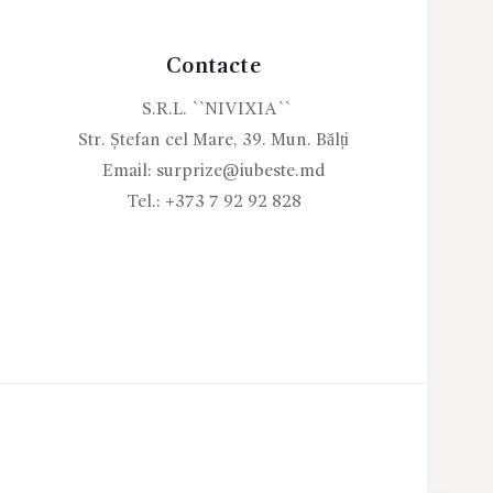
Contacte
S.R.L. ``NIVIXIA``
Str. Ștefan cel Mare, 39. Mun. Bălți
Email:
surprize@iubeste.md
Tel.:
+373 7 92 92 828