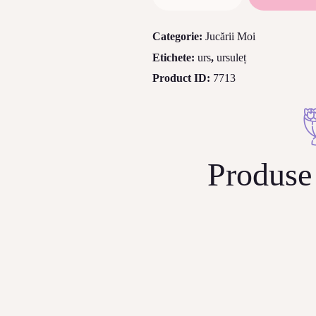
Ursulet
cu
Categorie:
Jucării Moi
inima
Etichete:
urs
,
ursuleț
26
cm
Product ID:
7713
Produse 