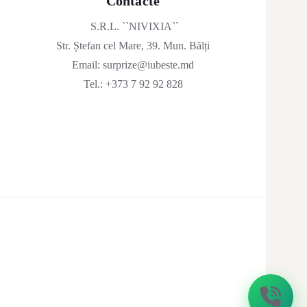
Contacte
S.R.L. ``NIVIXIA``
Str. Ștefan cel Mare, 39. Mun. Bălți
Email:
surprize@iubeste.md
Tel.:
+373 7 92 92 828