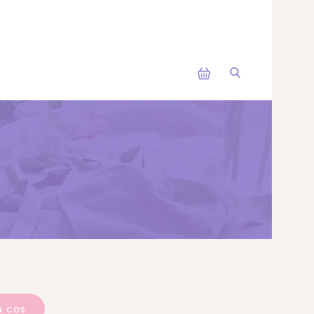
m
N COS