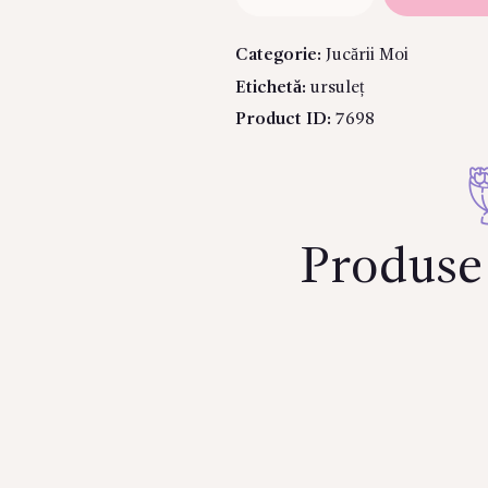
Ursulet
cafeniu
Categorie:
Jucării Moi
37
Etichetă:
ursuleț
cm
Product ID:
7698
Produse 