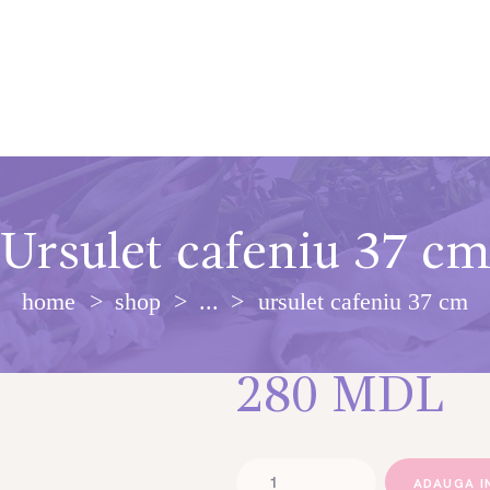
Ursulet cafeniu 37 c
home
shop
...
ursulet cafeniu 37 cm
280
MDL
Cantitate
ADAUGA I