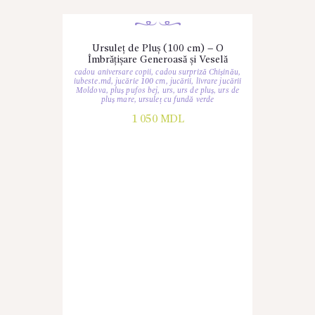
Ursuleț de Pluș (100 cm) – O
Îmbrățișare Generoasă și Veselă
cadou aniversare copii
,
cadou surpriză Chișinău
,
iubeste.md
,
jucărie 100 cm
,
jucării
,
livrare jucării
Moldova
,
pluș pufos bej
,
urs
,
urs de pluș
,
urs de
pluș mare
,
ursuleț cu fundă verde
1 050
MDL