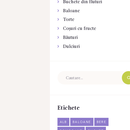
Buchete din fluturi
Baloane
Torte
Coșuri cu fructe
Băuturi
Dulciuri
Etichete
ALB
BALOANE
BERE