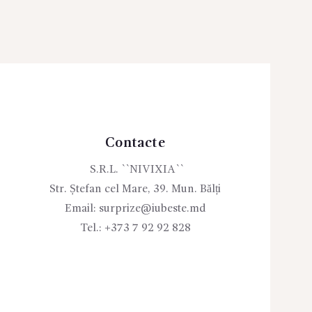
Contacte
S.R.L. ``NIVIXIA``
Str. Ștefan cel Mare, 39. Mun. Bălți
Email:
surprize@iubeste.md
Tel.:
+373 7 92 92 828