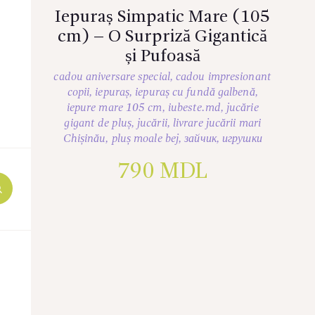
Iepuraș Simpatic Mare (105
cm) – O Surpriză Gigantică
și Pufoasă
cadou aniversare special
,
cadou impresionant
copii
,
iepuraș
,
iepuraș cu fundă galbenă
,
iepure mare 105 cm
,
iubeste.md
,
jucărie
gigant de pluș
,
jucării
,
livrare jucării mari
Chișinău
,
pluș moale bej
,
зайчик
,
игрушки
790
MDL