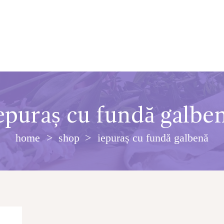
epuraș cu fundă galbe
home
shop
iepuraș cu fundă galbenă