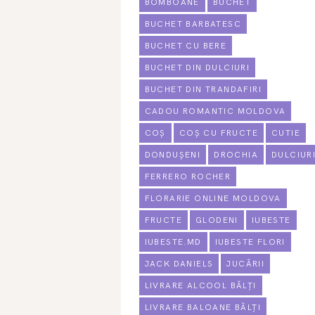
BOMBOANE
BUCHET
BUCHET BARBATESC
BUCHET CU BERE
BUCHET DIN DULCIURI
BUCHET DIN TRANDAFIRI
CADOU ROMANTIC MOLDOVA
COȘ
COȘ CU FRUCTE
CUTIE
DONDUȘENI
DROCHIA
DULCIUR
FERRERO ROCHER
FLORARIE ONLINE MOLDOVA
FRUCTE
GLODENI
IUBESTE
IUBESTE.MD
IUBESTE FLORI
JACK DANIELS
JUCĂRII
LIVRARE ALCOOL BĂLȚI
LIVRARE BALOANE BĂLȚI