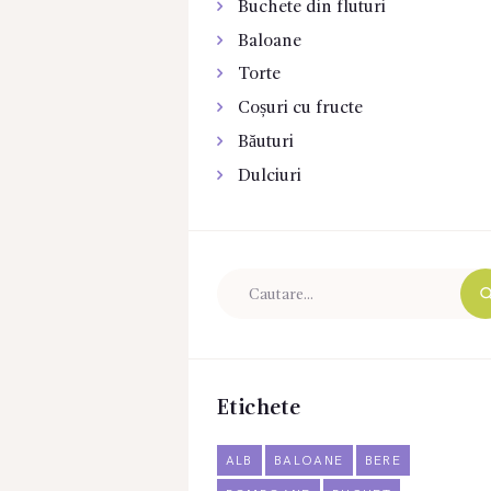
Buchete din fluturi
Baloane
Torte
Coșuri cu fructe
Băuturi
Dulciuri
Etichete
ALB
BALOANE
BERE