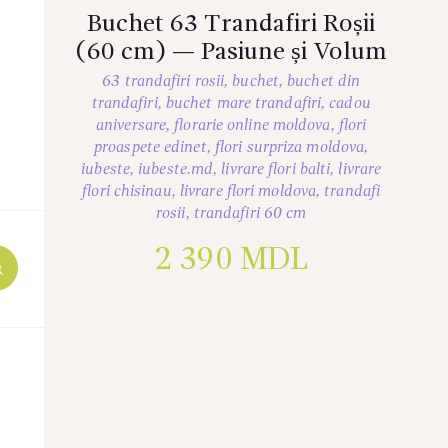
Buchet 63 Trandafiri Roșii
(60 cm) — Pasiune și Volum
63 trandafiri rosii
,
buchet
,
buchet din
trandafiri
,
buchet mare trandafiri
,
cadou
aniversare
,
florarie online moldova
,
flori
proaspete edinet
,
flori surpriza moldova
,
iubeste
,
iubeste.md
,
livrare flori balti
,
livrare
flori chisinau
,
livrare flori moldova
,
trandafi
rosii
,
trandafiri 60 cm
2 390
MDL