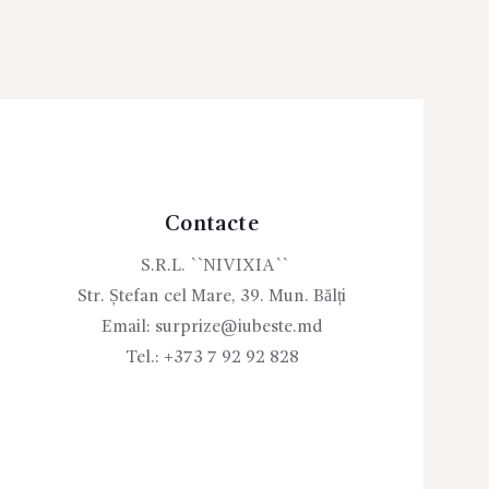
Contacte
S.R.L. ``NIVIXIA``
Str. Ștefan cel Mare, 39. Mun. Bălți
Email:
surprize@iubeste.md
Tel.:
+373 7 92 92 828