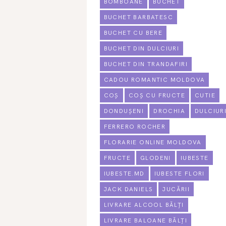
BOMBOANE
BUCHET
BUCHET BARBATESC
BUCHET CU BERE
BUCHET DIN DULCIURI
BUCHET DIN TRANDAFIRI
CADOU ROMANTIC MOLDOVA
COȘ
COȘ CU FRUCTE
CUTIE
DONDUȘENI
DROCHIA
DULCIUR
FERRERO ROCHER
FLORARIE ONLINE MOLDOVA
FRUCTE
GLODENI
IUBESTE
IUBESTE.MD
IUBESTE FLORI
JACK DANIELS
JUCĂRII
LIVRARE ALCOOL BĂLȚI
LIVRARE BALOANE BĂLȚI