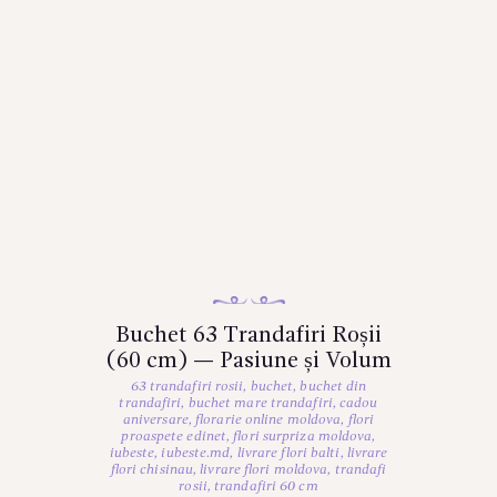
Buchet 63 Trandafiri Roșii
(60 cm) — Pasiune și Volum
63 trandafiri rosii
,
buchet
,
buchet din
trandafiri
,
buchet mare trandafiri
,
cadou
aniversare
,
florarie online moldova
,
flori
proaspete edinet
,
flori surpriza moldova
,
iubeste
,
iubeste.md
,
livrare flori balti
,
livrare
flori chisinau
,
livrare flori moldova
,
trandafi
rosii
,
trandafiri 60 cm