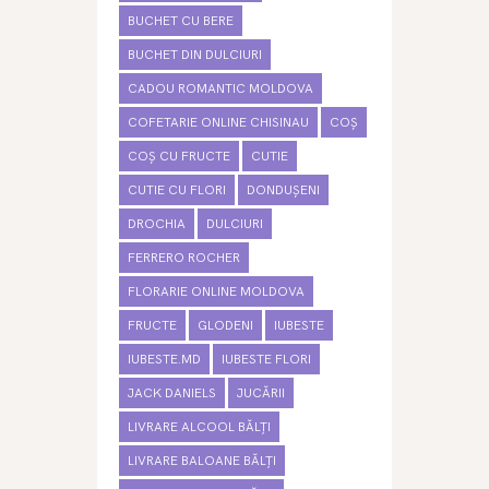
BUCHET CU BERE
BUCHET DIN DULCIURI
CADOU ROMANTIC MOLDOVA
COFETARIE ONLINE CHISINAU
COȘ
COȘ CU FRUCTE
CUTIE
CUTIE CU FLORI
DONDUȘENI
DROCHIA
DULCIURI
FERRERO ROCHER
FLORARIE ONLINE MOLDOVA
FRUCTE
GLODENI
IUBESTE
IUBESTE.MD
IUBESTE FLORI
JACK DANIELS
JUCĂRII
LIVRARE ALCOOL BĂLȚI
LIVRARE BALOANE BĂLȚI