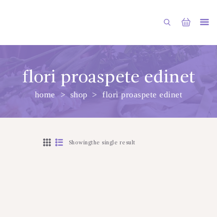
flori proaspete edinet
home
shop
flori proaspete edinet
ГЛАВНАЯ
МАГАЗИН
О НАС
Showingthe single result
УСЛУГИ
ПУБЛИКАЦИИ
КОНТАКТЫ