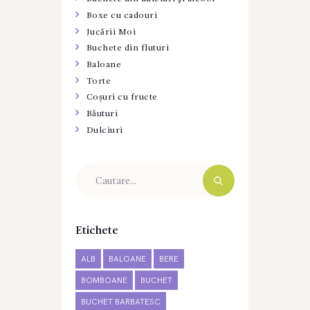
Boxe cu cadouri
Jucării Moi
Buchete din fluturi
Baloane
Torte
Coșuri cu fructe
Băuturi
Dulciuri
Etichete
ALB
BALOANE
BERE
BOMBOANE
BUCHET
BUCHET BARBATESC