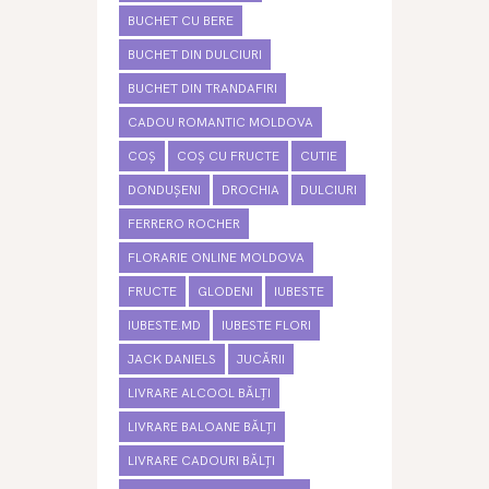
BUCHET CU BERE
BUCHET DIN DULCIURI
BUCHET DIN TRANDAFIRI
CADOU ROMANTIC MOLDOVA
COȘ
COȘ CU FRUCTE
CUTIE
DONDUȘENI
DROCHIA
DULCIURI
FERRERO ROCHER
FLORARIE ONLINE MOLDOVA
FRUCTE
GLODENI
IUBESTE
IUBESTE.MD
IUBESTE FLORI
JACK DANIELS
JUCĂRII
LIVRARE ALCOOL BĂLȚI
LIVRARE BALOANE BĂLȚI
LIVRARE CADOURI BĂLȚI