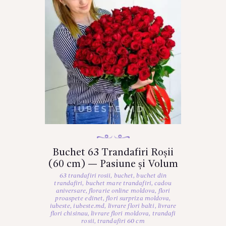
Buchet 63 Trandafiri Roșii
(60 cm) — Pasiune și Volum
63 trandafiri rosii
,
buchet
,
buchet din
trandafiri
,
buchet mare trandafiri
,
cadou
aniversare
,
florarie online moldova
,
flori
proaspete edinet
,
flori surpriza moldova
,
iubeste
,
iubeste.md
,
livrare flori balti
,
livrare
flori chisinau
,
livrare flori moldova
,
trandafi
rosii
,
trandafiri 60 cm