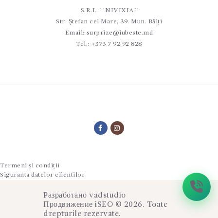
S.R.L. ``NIVIXIA``
Str. Ștefan cel Mare, 39. Mun. Bălți
Email:
surprize@iubeste.md
Tel.:
+373 7 92 92 828
Termeni și condiții
Siguranta datelor clientilor
Разработано
vadstudio
Продвижение
iSEO
© 2026. Toate
drepturile rezervate.