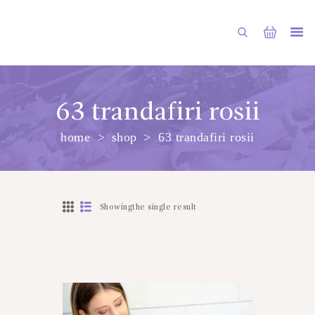
63 trandafiri rosii
home
shop
63 trandafiri rosii
PRINCIPALA
DESPRE NOI
SHOP
Showingthe single result
SERVICII
ARTICOLE
CONTACTE