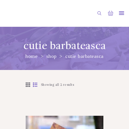
cutie barbateasca
home
shop
cutie barbateasca
PRINCIPALA
DESPRE NOI
SHOP
Showing all 2 results
SERVICII
ARTICOLE
CONTACTE