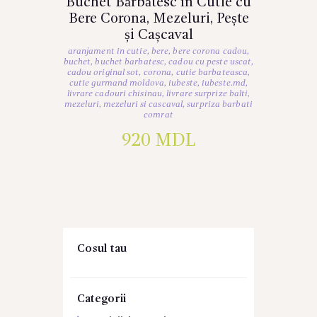
Buchet Bărbătesc în Cutie cu
Bere Corona, Mezeluri, Pește
și Cașcaval
aranjament in cutie
,
bere
,
bere corona cadou
,
buchet
,
buchet barbatesc
,
cadou cu peste uscat
,
cadou original sot
,
corona
,
cutie barbateasca
,
cutie gurmand moldova
,
iubeste
,
iubeste.md
,
livrare cadouri chisinau
,
livrare surprize balti
,
mezeluri
,
mezeluri si cascaval
,
surpriza barbati
comrat
920
MDL
Cosul tau
Categorii