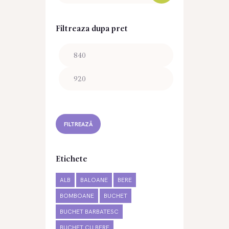
Filtreaza dupa pret
Preț
Preț
minim
maxim
FILTREAZĂ
Etichete
ALB
BALOANE
BERE
BOMBOANE
BUCHET
BUCHET BARBATESC
BUCHET CU BERE