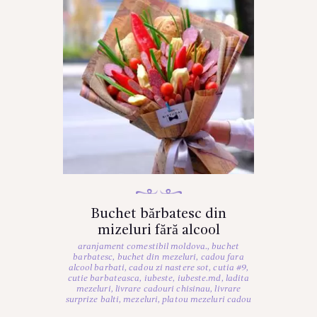
Buchet bărbatesc din
mizeluri fără alcool
aranjament comestibil moldova.
,
buchet
barbatesc
,
buchet din mezeluri
,
cadou fara
alcool barbati
,
cadou zi nastere sot
,
cutia #9
,
cutie barbateasca
,
iubeste
,
iubeste.md
,
ladita
mezeluri
,
livrare cadouri chisinau
,
livrare
surprize balti
,
mezeluri
,
platou mezeluri cadou