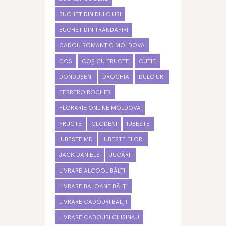
BUCHET DIN DULCIURI
BUCHET DIN TRANDAFIRI
CADOU ROMANTIC MOLDOVA
COȘ
COȘ CU FRUCTE
CUTIE
DONDUȘENI
DROCHIA
DULCIURI
FERRERO ROCHER
FLORARIE ONLINE MOLDOVA
FRUCTE
GLODENI
IUBESTE
IUBESTE.MD
IUBESTE FLORI
JACK DANIELS
JUCĂRII
LIVRARE ALCOOL BĂLȚI
LIVRARE BALOANE BĂLȚI
LIVRARE CADOURI BĂLȚI
LIVRARE CADOURI CHISINAU