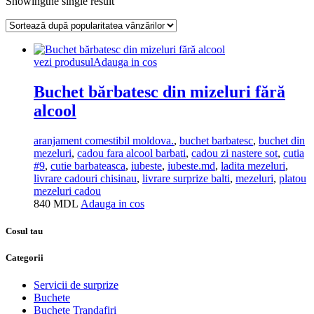
Showingthe single result
vezi produsul
Adauga in cos
Buchet bărbatesc din mizeluri fără
alcool
aranjament comestibil moldova.
,
buchet barbatesc
,
buchet din
mezeluri
,
cadou fara alcool barbati
,
cadou zi nastere sot
,
cutia
#9
,
cutie barbateasca
,
iubeste
,
iubeste.md
,
ladita mezeluri
,
livrare cadouri chisinau
,
livrare surprize balti
,
mezeluri
,
platou
mezeluri cadou
840
MDL
Adauga in cos
Cosul tau
Categorii
Servicii de surprize
Buchete
Buchete Trandafiri