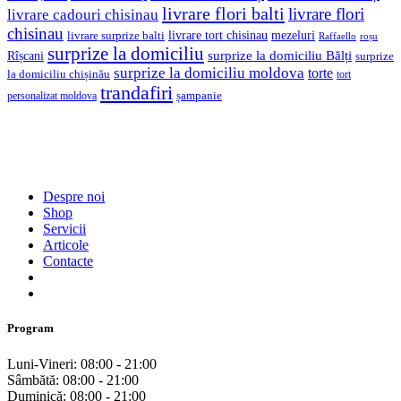
livrare flori balti
livrare flori
livrare cadouri chisinau
chisinau
livrare tort chisinau
mezeluri
livrare surprize balti
Raffaello
roșu
surprize la domiciliu
Rîșcani
surprize la domiciliu Bălți
surprize
surprize la domiciliu moldova
torte
la domiciliu chișinău
tort
trandafiri
șampanie
personalizat moldova
Despre noi
Shop
Servicii
Articole
Contacte
Program
Luni-Vineri: 08:00 - 21:00
Sâmbătă: 08:00 - 21:00
Duminică: 08:00 - 21:00