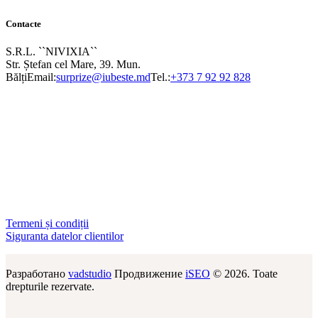
Contacte
S.R.L. ``NIVIXIA``
Str. Ștefan cel Mare, 39. Mun.
Bălți
Email:
surprize@iubeste.md
Tel.:
+373 7 92 92 828
Termeni și condiții
Siguranta datelor clientilor
Разработано
vadstudio
Продвижение
iSEO
© 2026. Toate
drepturile rezervate.