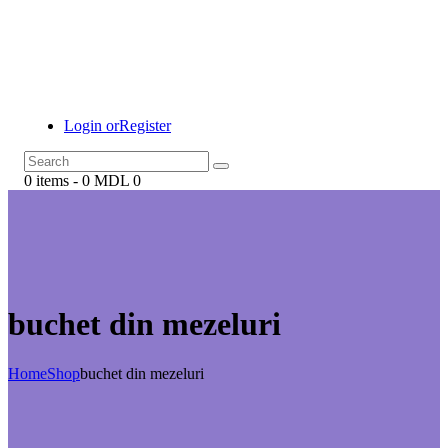
Login or
Register
0 items
-
0 MDL
0
buchet din mezeluri
Home
Shop
buchet din mezeluri