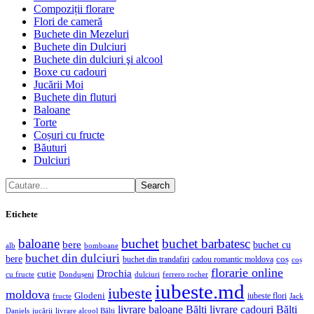
Compoziții florare
Flori de cameră
Buchete din Mezeluri
Buchete din Dulciuri
Buchete din dulciuri şi alcool
Boxe cu cadouri
Jucării Moi
Buchete din fluturi
Baloane
Torte
Coșuri cu fructe
Băuturi
Dulciuri
Search
Etichete
buchet
baloane
buchet barbatesc
bere
buchet cu
alb
bomboane
buchet din dulciuri
bere
coș
buchet din trandafiri
cadou romantic moldova
coș
florarie online
Drochia
cutie
cu fructe
Dondușeni
ferrero rocher
dulciuri
iubeste.md
iubeste
moldova
Glodeni
iubeste flori
fructe
Jack
livrare baloane Bălți
livrare cadouri Bălți
jucării
livrare alcool Bălți
Daniels