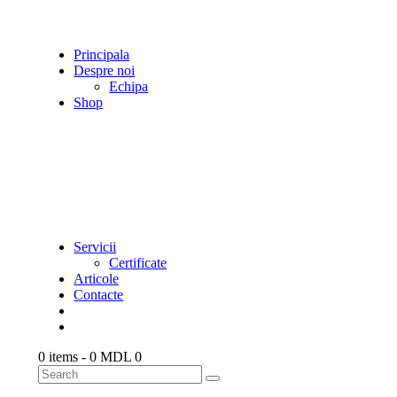
Principala
Despre noi
Echipa
Shop
Servicii
Certificate
Articole
Contacte
0 items
-
0 MDL
0