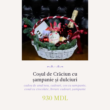
Coșul de Crăciun cu
șampanie și dulciuri
cadou de anul nou
,
cadouri
,
cos cu sampanie
,
cosul cu ciocolate
,
livrare cadouri
,
șampanie
930
MDL