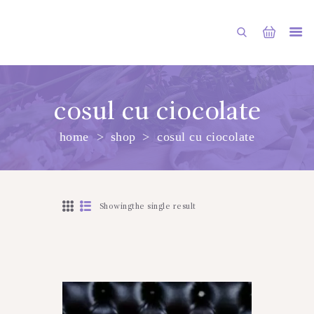
cosul cu ciocolate
home
shop
cosul cu ciocolate
PRINCIPALA
DESPRE NOI
SHOP
Showingthe single result
SERVICII
ARTICOLE
CONTACTE