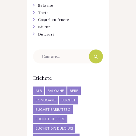
Baloane
Torte
Coșuri cu fructe
Băuturi
Dulciuri
Etichete
ALB
BALOANE
BERE
BOMBOANE
BUCHET
BUCHET BARBATESC
BUCHET CU BERE
BUCHET DIN DULCIURI