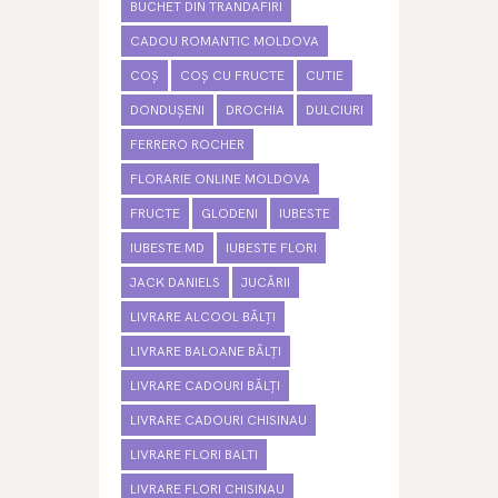
BUCHET DIN TRANDAFIRI
CADOU ROMANTIC MOLDOVA
COȘ
COȘ CU FRUCTE
CUTIE
DONDUȘENI
DROCHIA
DULCIURI
FERRERO ROCHER
FLORARIE ONLINE MOLDOVA
FRUCTE
GLODENI
IUBESTE
IUBESTE.MD
IUBESTE FLORI
JACK DANIELS
JUCĂRII
LIVRARE ALCOOL BĂLȚI
LIVRARE BALOANE BĂLȚI
LIVRARE CADOURI BĂLȚI
LIVRARE CADOURI CHISINAU
LIVRARE FLORI BALTI
LIVRARE FLORI CHISINAU