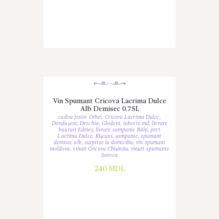
Vin Spumant Cricova Lacrima Dulce
Alb Demisec 0.75L
cadou festiv Orhei
,
Cricova Lacrima Dulce
,
Dondușeni
,
Drochia
,
Glodeni
,
iubeste.md
,
livrare
bauturi Edineț
,
livrare sampanie Bălți
,
pret
Lacrima Dulce
,
Rîșcani
,
șampanie
,
spumant
demisec alb
,
surprize la domiciliu
,
vin spumant
moldova
,
vinuri Cricova Chișinău
,
vinuri spumante
Soroca
240
MDL