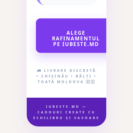
ALEGE
RAFINAMENTUL
PE IUBESTE.MD
🚛 LIVRARE DISCRETĂ
• CHIȘINĂU • BĂLȚI •
TOATĂ MOLDOVA 🇲🇩
IUBESTE.MD —
CADOURI CREATE CU
ECHILIBRU ȘI SAVOARE