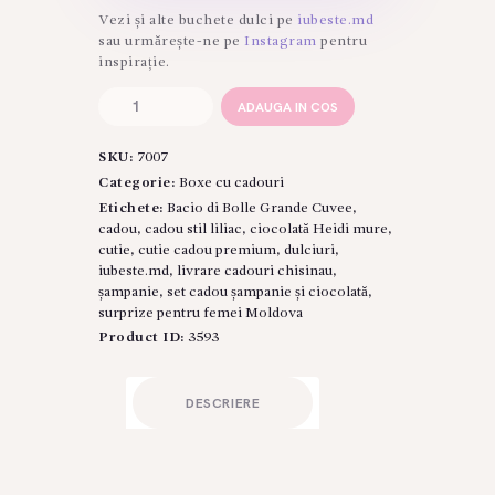
Vezi și alte buchete dulci pe
iubeste.md
sau urmărește-ne pe
Instagram
pentru
inspirație.
Cantitate
ADAUGA IN COS
Cutie
Cadou
SKU:
7007
"Liliac
Symphony"
Categorie:
Boxe cu cadouri
–
Etichete:
Bacio di Bolle Grande Cuvee
,
Rafinament
cadou
,
cadou stil liliac
,
ciocolată Heidi mure
,
și
cutie
,
cutie cadou premium
,
dulciuri
,
Gust
iubeste.md
,
livrare cadouri chisinau
,
în
șampanie
,
set cadou șampanie și ciocolată
,
Nuanțe
surprize pentru femei Moldova
de
Product ID:
3593
Violet
DESCRIERE