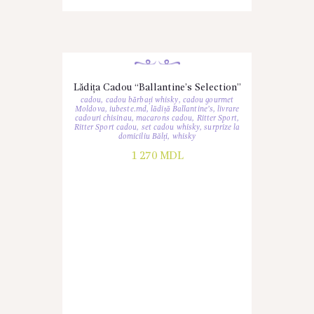
Lădița Cadou “Ballantine’s Selection”
cadou
,
cadou bărbați whisky
,
cadou gourmet
Moldova
,
iubeste.md
,
lădiță Ballantine’s
,
livrare
cadouri chisinau
,
macarons cadou
,
Ritter Sport
,
Ritter Sport cadou
,
set cadou whisky
,
surprize la
domiciliu Bălți
,
whisky
1 270
MDL