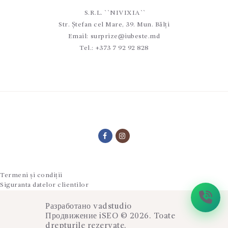
S.R.L. ``NIVIXIA``
Str. Ștefan cel Mare, 39. Mun. Bălți
Email:
surprize@iubeste.md
Tel.:
+373 7 92 92 828
Termeni și condiții
Siguranta datelor clientilor
Разработано
vadstudio
Продвижение
iSEO
© 2026. Toate
drepturile rezervate.