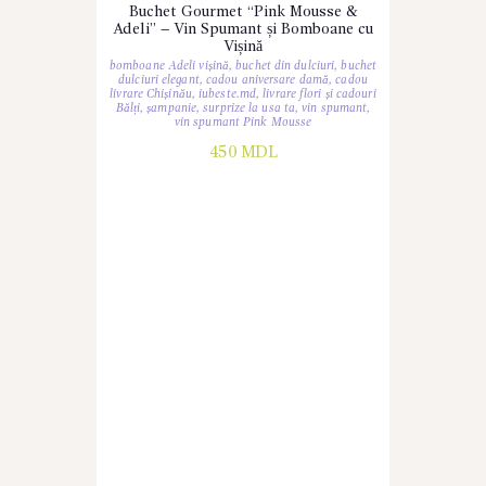
Buchet Gourmet “Pink Mousse &
Adeli” – Vin Spumant și Bomboane cu
Vișină
bomboane Adeli vișină
,
buchet din dulciuri
,
buchet
dulciuri elegant
,
cadou aniversare damă
,
cadou
livrare Chișinău
,
iubeste.md
,
livrare flori și cadouri
Bălți
,
șampanie
,
surprize la usa ta
,
vin spumant
,
vin spumant Pink Mousse
450
MDL