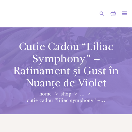
Cutie Cadou “Liliac
Symphony” –
PRINCIPALA
Rafinament și Gust în
DESPRE NOI
Nuanțe de Violet
SHOP
SERVICII
home
shop
...
cutie cadou “liliac symphony” –...
ARTICOLE
CONTACTE