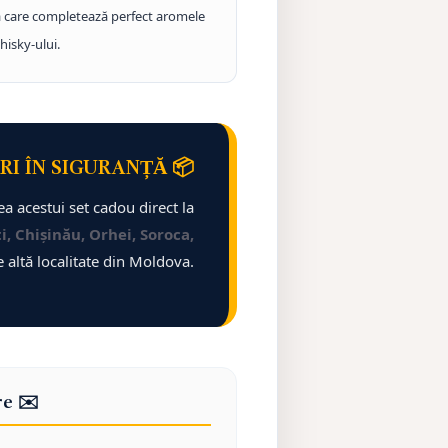
tă care completează perfect aromele
hisky-ului.
RI ÎN SIGURANȚĂ 📦
a acestui set cadou direct la
i, Chișinău, Orhei, Soroca,
e altă localitate din Moldova.
re ✉️