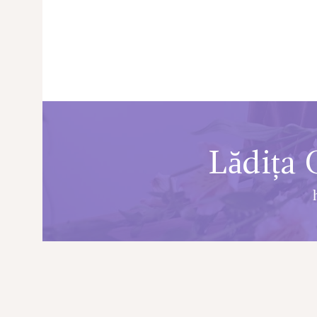
Lădița 
PRINCIPALA
DESPRE NOI
SHOP
SERVICII
ARTICOLE