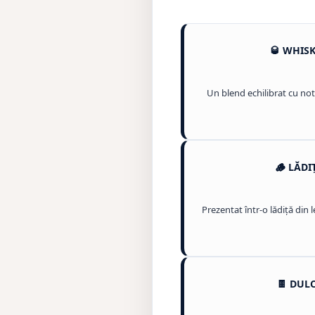
🥃 WHIS
Un blend echilibrat cu not
🪵 LĂD
Prezentat într-o lădiță din 
🍫 DUL