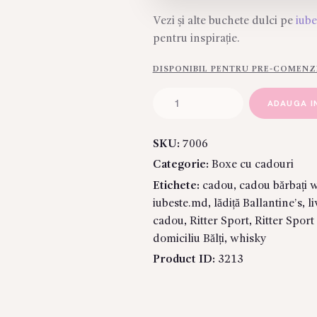
Vezi și alte buchete dulci pe
iub
pentru inspirație.
DISPONIBIL PENTRU PRE-COMENZ
Cantitate
ADAUGA I
Lădița
Cadou
SKU:
7006
"Ballantine’s
Categorie:
Boxe cu cadouri
Selection"
Etichete:
cadou
,
cadou bărbați 
iubeste.md
,
lădiță Ballantine’s
,
l
cadou
,
Ritter Sport
,
Ritter Sport
domiciliu Bălți
,
whisky
Product ID:
3213