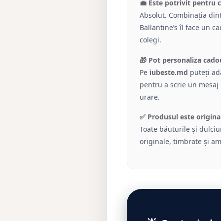
💼 Este potrivit pentru 
Absolut. Combinația dint
Ballantine’s îl face un c
colegi.
🎁 Pot personaliza cado
Pe
iubeste.md
puteți adă
pentru a scrie un mesaj
urare.
✅ Produsul este origina
Toate băuturile și dulciu
originale, timbrate și a