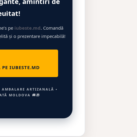
egante, amintiri de
euitat!
ne’s pe
iubeste.md
. Comandă
lită și o prezentare impecabilă!
PE IUBESTE.MD
• AMBALARE ARTIZANALĂ •
ATĂ MOLDOVA 🚚🎁