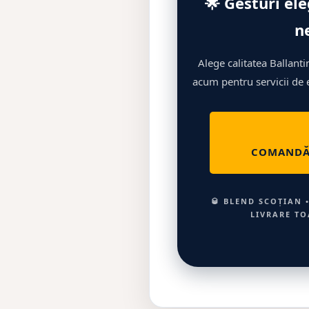
🌟 Gesturi el
n
Alege calitatea Ballanti
acum pentru servicii de e
COMANDĂ 
🥃 BLEND SCOȚIAN 
LIVRARE TO