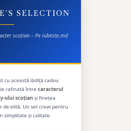
E’S SELECTION
racter scoțian – Pe iubeste.md
t cu această lădiță cadou
e rafinată între
caracterul
y-ului scoțian
și finețea
or de elită. Un set creat pentru
 simplitate și calitate.