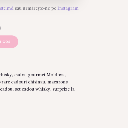
este.md
sau urmărește-ne pe
Instagram
I
N COS
whisky
,
cadou gourmet Moldova
,
ivrare cadouri chisinau
,
macarons
 cadou
,
set cadou whisky
,
surprize la