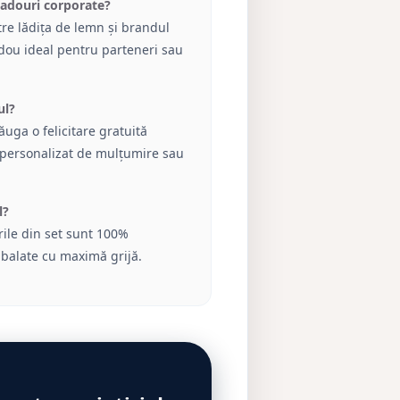
cadouri corporate?
re lădița de lemn și brandul
adou ideal pentru parteneri sau
ul?
uga o felicitare gratuită
 personalizat de mulțumire sau
l?
rile din set sunt 100%
mbalate cu maximă grijă.