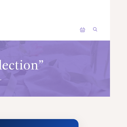
lection”
.