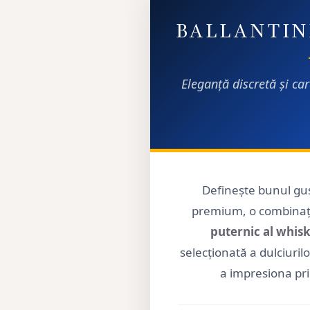
BALLANTIN
Eleganță discretă și ca
Definește bunul gus
premium, o combinați
puternic al whisk
selecționată a dulciuril
a impresiona prin