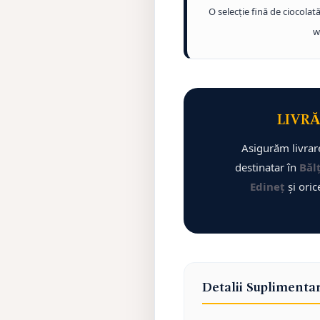
O selecție fină de ciocola
w
LIVRĂ
Asigurăm livrare
destinatar în
Bălț
Edineț
și oric
Detalii Suplimenta