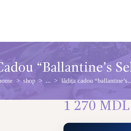
Cadou “Ballantine’s Se
home
shop
...
lădița cadou “ballantine’s..
1 270
MDL