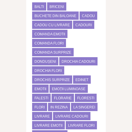
BALTI
BRICENI
BUCHETE DIN BALOANE
CADOU
CADOU CU LIVRARE
CADOURI
COMANDA EMOTII
COMANDA FLORI
COMANDA SURPRIZE
DONDUȘENI
DROCHIA CADOURI
DROCHIA FLORI
DROCHIS SURPRIZE
EDINET
EMOTII
EMOȚII LUMINOASE
FALESTI
FLORARIE
FLORESTI
FLORI
IN REZINA
LA SINGEREI
LIVRARE
LIVRARE CADOURI
LIVRARE EMOTII
LIVRARE FLORI