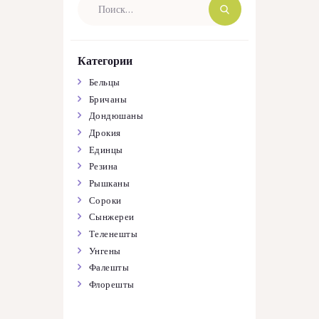
Категории
Бельцы
Бричаны
Дондюшаны
Дрокия
Единцы
Резина
Рышканы
Сороки
Сынжереи
Теленешты
Унгены
Фалешты
Флорешты