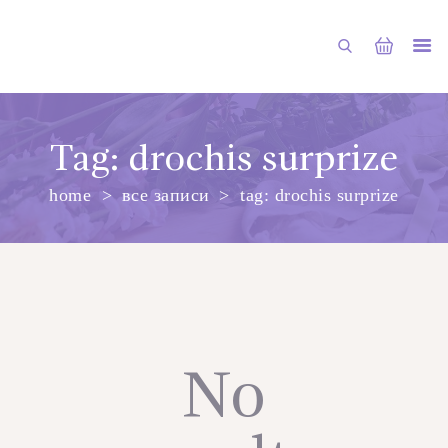
Tag: drochis surprize
home
все записи
tag: drochis surprize
ГЛАВНАЯ
МАГАЗИН
О НАС
УСЛУГИ
ПУБЛИКАЦИИ
No
КОНТАКТЫ