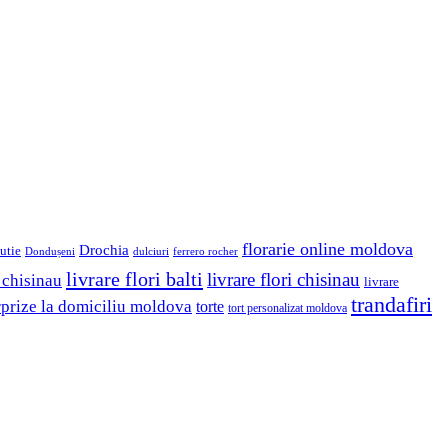
florarie online moldova
Drochia
utie
Dondușeni
ferrero rocher
dulciuri
livrare flori balti
livrare flori chisinau
 chisinau
livrare
trandafiri
rprize la domiciliu moldova
torte
tort personalizat moldova