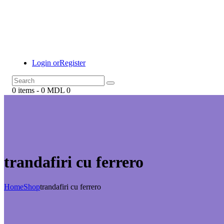
Login or
Register
0 items
-
0 MDL
0
trandafiri cu ferrero
Home
Shop
trandafiri cu ferrero