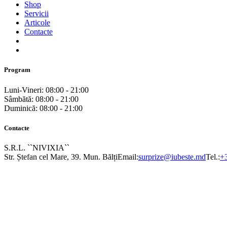
Shop
Servicii
Articole
Contacte
Program
Luni-Vineri: 08:00 - 21:00
Sâmbătă: 08:00 - 21:00
Duminică: 08:00 - 21:00
Contacte
S.R.L. ``NIVIXIA``
Str. Ștefan cel Mare, 39. Mun. Bălți
Email:
surprize@iubeste.md
Tel.:
+