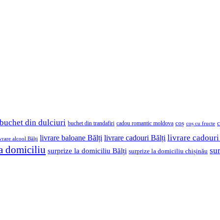
buchet din dulciuri
coș
buchet din trandafiri
cadou romantic moldova
c
coș cu fructe
livrare cadouri
livrare baloane Bălți
livrare cadouri Bălți
ivrare alcool Bălți
la domiciliu
su
surprize la domiciliu Bălți
surprize la domiciliu chișinău