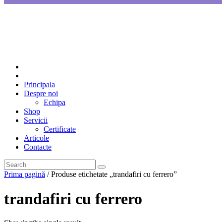
Principala
Despre noi
Echipa
Shop
Servicii
Certificate
Articole
Contacte
Prima pagină
/ Produse etichetate „trandafiri cu ferrero”
trandafiri cu ferrero