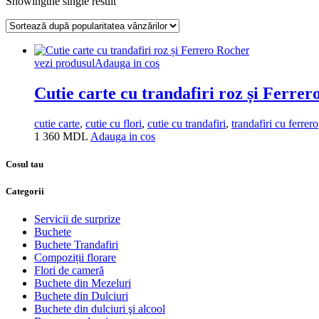
Showingthe single result
vezi produsul
Adauga in cos
Cutie carte cu trandafiri roz și Ferre
cutie carte
,
cutie cu flori
,
cutie cu trandafiri
,
trandafiri cu ferrero
1 360
MDL
Adauga in cos
Cosul tau
Categorii
Servicii de surprize
Buchete
Buchete Trandafiri
Compoziții florare
Flori de cameră
Buchete din Mezeluri
Buchete din Dulciuri
Buchete din dulciuri şi alcool