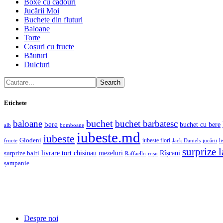
Boxe cu cadouri
Jucării Moi
Buchete din fluturi
Baloane
Torte
Coșuri cu fructe
Băuturi
Dulciuri
Search
Etichete
buchet
baloane
buchet barbatesc
bere
buchet cu bere
alb
bomboane
iubeste.md
iubeste
Glodeni
iubeste flori
fructe
jucării
l
Jack Daniels
surprize 
livrare tort chisinau
mezeluri
Rîșcani
surprize balti
Raffaello
roșu
șampanie
Despre noi