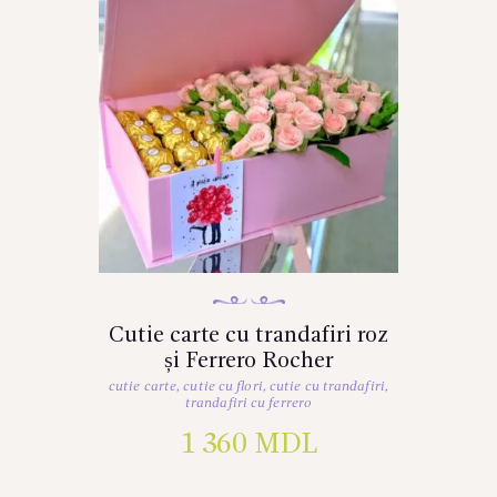
Cutie carte cu trandafiri roz
și Ferrero Rocher
cutie carte
,
cutie cu flori
,
cutie cu trandafiri
,
trandafiri cu ferrero
1 360
MDL