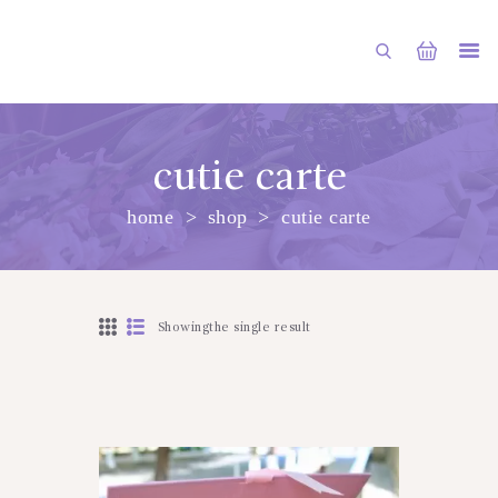
cutie carte
home
shop
cutie carte
PRINCIPALA
DESPRE NOI
SHOP
Showingthe single result
SERVICII
ARTICOLE
CONTACTE