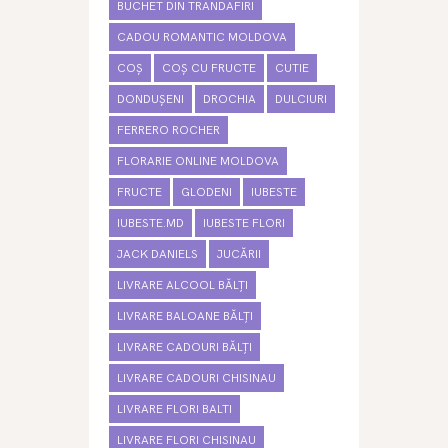
BUCHET DIN TRANDAFIRI
CADOU ROMANTIC MOLDOVA
COȘ
COȘ CU FRUCTE
CUTIE
DONDUȘENI
DROCHIA
DULCIURI
FERRERO ROCHER
FLORARIE ONLINE MOLDOVA
FRUCTE
GLODENI
IUBESTE
IUBESTE.MD
IUBESTE FLORI
JACK DANIELS
JUCĂRII
LIVRARE ALCOOL BĂLȚI
LIVRARE BALOANE BĂLȚI
LIVRARE CADOURI BĂLȚI
LIVRARE CADOURI CHISINAU
LIVRARE FLORI BALTI
LIVRARE FLORI CHISINAU