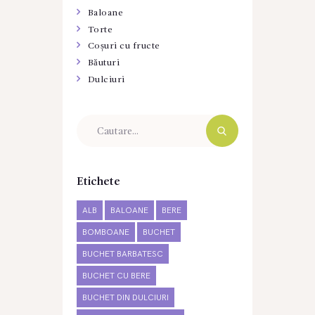
Baloane
Torte
Coșuri cu fructe
Băuturi
Dulciuri
Etichete
ALB
BALOANE
BERE
BOMBOANE
BUCHET
BUCHET BARBATESC
BUCHET CU BERE
BUCHET DIN DULCIURI