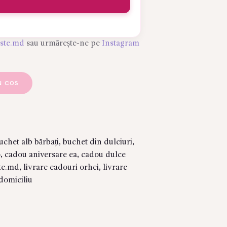
este.md
sau urmărește-ne pe
Instagram
N COS
uchet alb bărbați
,
buchet din dulciuri
,
o
,
cadou aniversare ea
,
cadou dulce
te.md
,
livrare cadouri orhei
,
livrare
 domiciliu