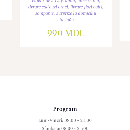
Valentine's Day
,
inimi
,
iubeste.md
,
livrare cadouri orhei
,
livrare flori balti
,
șampanie
,
surprize la domiciliu
chișinău
990
MDL
Program
Luni-Vineri: 08:00 - 21:00
Sâmbătă: 08:00 - 21:00