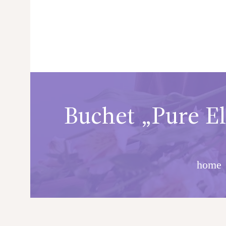
Buchet „Pure E
PRINCIPALA
DESPRE NOI
home
SHOP
SERVICII
ARTICOLE