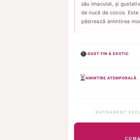
său imaculat, și gustativ
de nucă de cocos. Est
păstrează amintirea mom
🥥
GUST FIN & EXOTIC
⏳
AMINTIRE ATEMPORALĂ
RAFINAMENT EXC
COMA