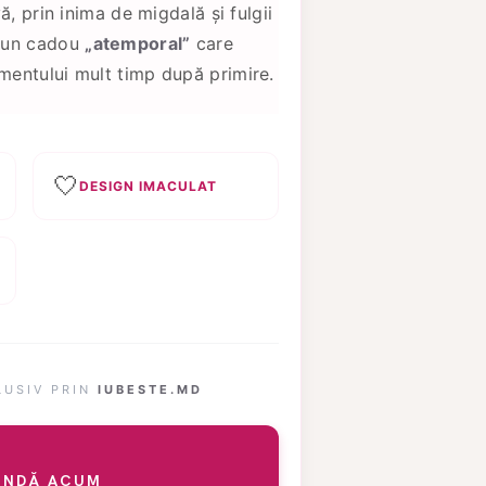
ă, prin inima de migdală și fulgii
e un cadou
„atemporal”
care
entului mult timp după primire.
🤍
DESIGN IMACULAT
LUSIV PRIN
IUBESTE.MD
NDĂ ACUM