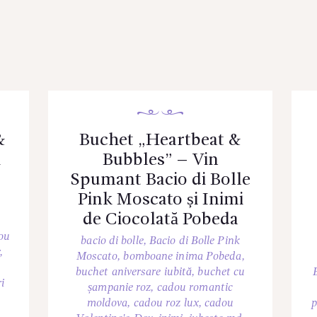
&
Buchet „Heartbeat &
ă
Bubbles” – Vin
Spumant Bacio di Bolle
Pink Moscato și Inimi
de Ciocolată Pobeda
ou
bacio di bolle
,
Bacio di Bolle Pink
r
,
Moscato
,
bomboane inima Pobeda
,
buchet aniversare iubită
,
buchet cu
i
șampanie roz
,
cadou romantic
moldova
,
cadou roz lux
,
cadou
p