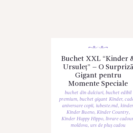
Buchet XXL “Kinder 
Ursuleț” – O Surpriz
Gigant pentru
Momente Speciale
buchet din dulciuri
,
buchet edibil
premium
,
buchet gigant Kinder
,
cad
aniversare copii
,
iubeste.md
,
kinde
Kinder Bueno
,
Kinder Country
,
Kinder Happy Hippo
,
livrare cadour
moldova
,
urs de pluș cadou