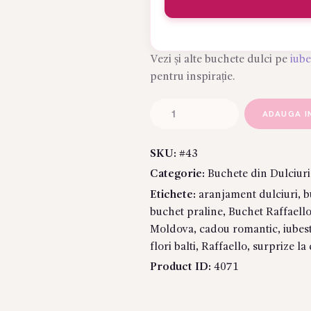
Vezi și alte buchete dulci pe
iub
pentru inspirație.
Cantitate
ADAUGA I
Buchet
„Pure
SKU:
#43
Elegance”
Categorie:
Buchete din Dulciuri
–
Aranjament
Etichete:
aranjament dulciuri
,
b
Spectaculos
buchet praline
,
Buchet Raffaell
cu
Moldova
,
cadou romantic
,
iubes
Praline
flori balti
,
Raffaello
,
surprize la
Raffaello
Product ID:
4071