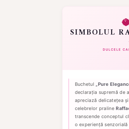

SIMBOLUL R
DULCELE CA
Buchetul
„Pure Eleganc
declarația supremă de a
apreciază delicatețea și 
celebrelor praline
Raffa
transcende conceptul cla
o experiență senzorială 