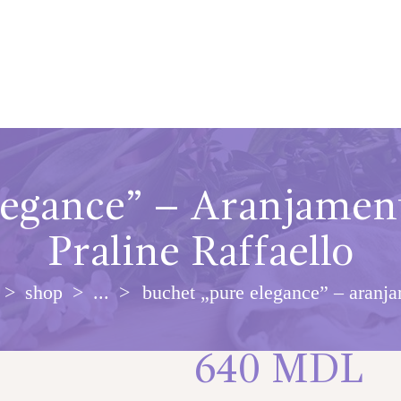
legance” – Aranjament
Praline Raffaello
shop
...
buchet „pure elegance” – aranja
640
MDL