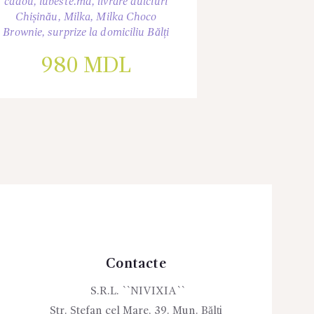
cadou
,
iubeste.md
,
livrare dulciuri
Chișinău
,
Milka
,
Milka Choco
Brownie
,
surprize la domiciliu Bălți
980
MDL
Contacte
S.R.L. ``NIVIXIA``
Str. Ștefan cel Mare, 39. Mun. Bălți