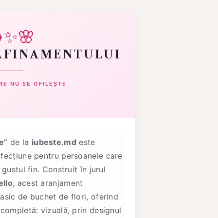
✨🌸
AFINAMENTULUI
RE NU SE OFILEȘTE
e”
de la
iubeste.md
este
fecțiune pentru persoanele care
gustul fin. Construit în jurul
ello
, acest aranjament
sic de buchet de flori, oferind
completă: vizuală, prin designul