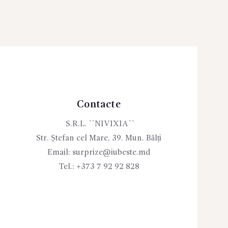
Contacte
S.R.L. ``NIVIXIA``
Str. Ștefan cel Mare, 39. Mun. Bălți
Email:
surprize@iubeste.md
Tel.:
+373 7 92 92 828