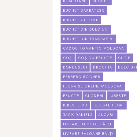
BOMBOANE
BUCHET
BUCHET BARBATESC
BUCHET CU BERE
BUCHET DIN DULCIURI
BUCHET DIN TRANDAFIRI
CADOU ROMANTIC MOLDOVA
COȘ
COȘ CU FRUCTE
CUTIE
DONDUȘENI
DROCHIA
DULCIUR
FERRERO ROCHER
FLORARIE ONLINE MOLDOVA
FRUCTE
GLODENI
IUBESTE
IUBESTE.MD
IUBESTE FLORI
JACK DANIELS
JUCĂRII
LIVRARE ALCOOL BĂLȚI
LIVRARE BALOANE BĂLȚI