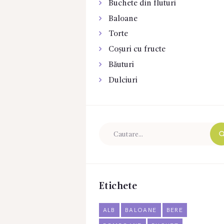
Buchete din fluturi
Baloane
Torte
Coșuri cu fructe
Băuturi
Dulciuri
Etichete
ALB
BALOANE
BERE