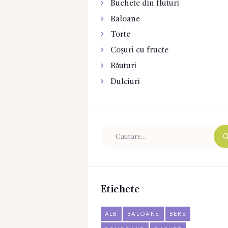
Buchete din fluturi
Baloane
Torte
Coșuri cu fructe
Băuturi
Dulciuri
Etichete
ALB
BALOANE
BERE