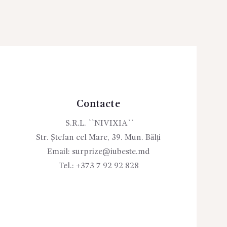
Contacte
S.R.L. ``NIVIXIA``
Str. Ștefan cel Mare, 39. Mun. Bălți
Email:
surprize@iubeste.md
Tel.:
+373 7 92 92 828