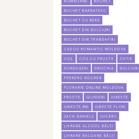
BOMBOANE
BUCHET
BUCHET BARBATESC
BUCHET CU BERE
BUCHET DIN DULCIURI
BUCHET DIN TRANDAFIRI
CADOU ROMANTIC MOLDOVA
COȘ
COȘ CU FRUCTE
CUTIE
DONDUȘENI
DROCHIA
DULCIUR
FERRERO ROCHER
FLORARIE ONLINE MOLDOVA
FRUCTE
GLODENI
IUBESTE
IUBESTE.MD
IUBESTE FLORI
JACK DANIELS
JUCĂRII
LIVRARE ALCOOL BĂLȚI
LIVRARE BALOANE BĂLȚI