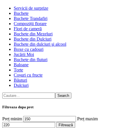
Servicii de surprize
Buchete
Buchete Trandafiri
Compoziții florare
Flori de cameră
Buchete din Mezeluri
Buchete din Dulciuri
Buchete din dulciuri şi alcool
Boxe cu cadouri
Jucării Moi
Buchete din fluturi
Baloane
Torte
Coșuri cu fructe
Băuturi
Dulciuri
Search
Filtreaza dupa pret
Preț minim
Preț maxim
Filtrează