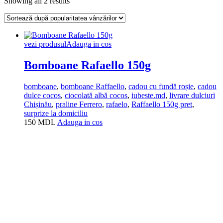
Showing all 2 results
vezi produsul
Adauga in cos
Bomboane Rafaello 150g
bomboane
,
bomboane Raffaello
,
cadou cu fundă roșie
,
cadou
dulce cocos
,
ciocolată albă cocos
,
iubeste.md
,
livrare dulciuri
Chișinău
,
praline Ferrero
,
rafaelo
,
Raffaello 150g pret
,
surprize la domiciliu
150
MDL
Adauga in cos