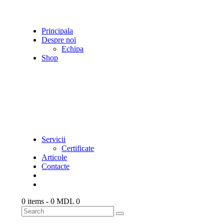
Principala
Despre noi
Echipa
Shop
Servicii
Certificate
Articole
Contacte
0 items
-
0 MDL
0