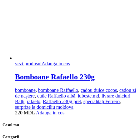
vezi produsul
Adauga in cos
Bomboane Rafaello 230g
bomboane
,
bomboane Raffaello
,
cadou dulce cocos
,
cadou zi
de naștere
,
cutie Raffaello albă
,
iubeste.md
,
livrare dulciuri
Bălți
,
rafaelo
,
Raffaello 230g pret
,
specialități Ferrero
,
surprize la domiciliu moldova
220
MDL
Adauga in cos
Cosul tau
Categorii