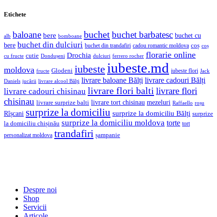
Etichete
buchet
baloane
buchet barbatesc
bere
buchet cu
alb
bomboane
buchet din dulciuri
bere
coș
buchet din trandafiri
cadou romantic moldova
coș
florarie online
Drochia
cutie
cu fructe
Dondușeni
ferrero rocher
dulciuri
iubeste.md
iubeste
moldova
Glodeni
iubeste flori
fructe
Jack
livrare baloane Bălți
livrare cadouri Bălți
jucării
livrare alcool Bălți
Daniels
livrare flori balti
livrare flori
livrare cadouri chisinau
chisinau
livrare tort chisinau
mezeluri
livrare surprize balti
Raffaello
roșu
surprize la domiciliu
Rîșcani
surprize la domiciliu Bălți
surprize
surprize la domiciliu moldova
torte
la domiciliu chișinău
tort
trandafiri
șampanie
personalizat moldova
Despre noi
Shop
Servicii
Articole