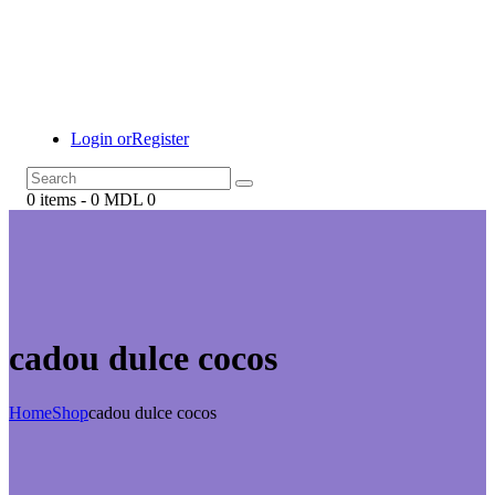
Login or
Register
0 items
-
0 MDL
0
cadou dulce cocos
Home
Shop
cadou dulce cocos