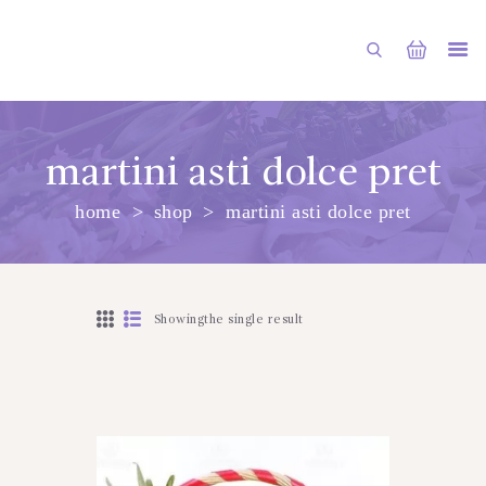
martini asti dolce pret
home
shop
martini asti dolce pret
PRINCIPALA
DESPRE NOI
SHOP
Showingthe single result
SERVICII
ARTICOLE
CONTACTE