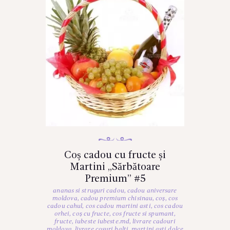
Coș cadou cu fructe și
Martini „Sărbătoare
Premium” #5
ananas si struguri cadou
,
cadou aniversare
moldova
,
cadou premium chisinau
,
coș
,
cos
cadou cahul
,
cos cadou martini asti
,
cos cadou
orhei
,
coș cu fructe
,
cos fructe si spumant
,
fructe
,
iubeste iubeste.md
,
livrare cadouri
moldova
,
livrare cosuri balti
,
martini asti dolce