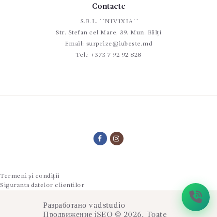
Contacte
S.R.L. ``NIVIXIA``
Str. Ștefan cel Mare, 39. Mun. Bălți
Email:
surprize@iubeste.md
Tel.:
+373 7 92 92 828
Termeni și condiții
Siguranta datelor clientilor
Разработано
vadstudio
Продвижение
iSEO
© 2026. Toate