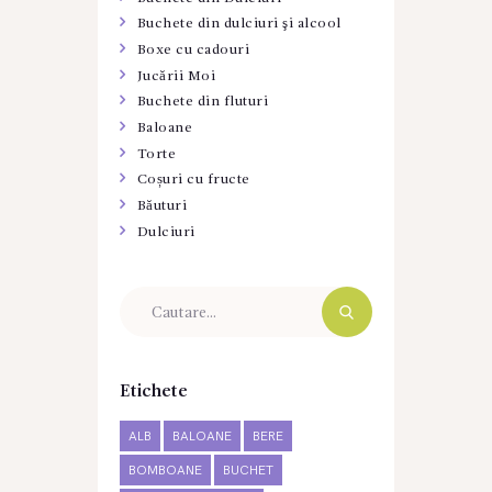
Buchete din dulciuri şi alcool
Boxe cu cadouri
Jucării Moi
Buchete din fluturi
Baloane
Torte
Coșuri cu fructe
Băuturi
Dulciuri
Etichete
ALB
BALOANE
BERE
BOMBOANE
BUCHET