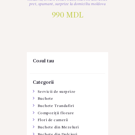
pret
,
spumant
,
surprize la domiciliu moldova
990
MDL
Cosul tau
Categorii
Servicii de surprize
Buchete
Buchete Trandafiri
Compoziții florare
Flori de cameră
Buchete din Mezeluri
Buchete din Dulciuri