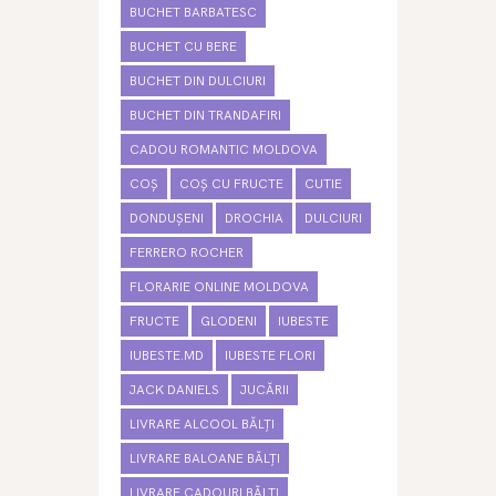
BUCHET BARBATESC
BUCHET CU BERE
BUCHET DIN DULCIURI
BUCHET DIN TRANDAFIRI
CADOU ROMANTIC MOLDOVA
COȘ
COȘ CU FRUCTE
CUTIE
DONDUȘENI
DROCHIA
DULCIURI
FERRERO ROCHER
FLORARIE ONLINE MOLDOVA
FRUCTE
GLODENI
IUBESTE
IUBESTE.MD
IUBESTE FLORI
JACK DANIELS
JUCĂRII
LIVRARE ALCOOL BĂLȚI
LIVRARE BALOANE BĂLȚI
LIVRARE CADOURI BĂLȚI