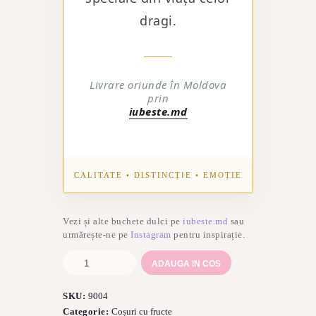
dragi.
Livrare oriunde în Moldova
prin
iubeste.md
CALITATE • DISTINCȚIE • EMOȚIE
Vezi și alte buchete dulci pe
iubeste.md
sau
urmărește-ne pe
Instagram
pentru inspirație.
Cantitate
ADAUGA IN COS
Coș
cadou
SKU:
9004
cu
fructe
Categorie:
Coșuri cu fructe