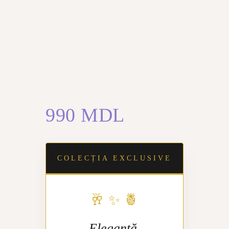
990
MDL
COLECȚIA EXCLUSIVE
🥂 ✨ 🍍
Eleganță,