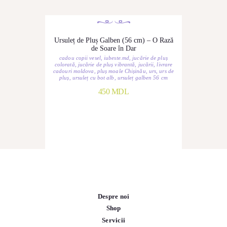
Ursuleț de Pluș Galben (56 cm) – O Rază
de Soare în Dar
cadou copii vesel
,
iubeste.md
,
jucărie de pluș
colorată
,
jucărie de pluș vibrantă
,
jucării
,
livrare
cadouri moldova
,
pluș moale Chișinău
,
urs
,
urs de
pluș
,
ursuleț cu bot alb
,
ursuleț galben 56 cm
450
MDL
Despre noi
Shop
Servicii