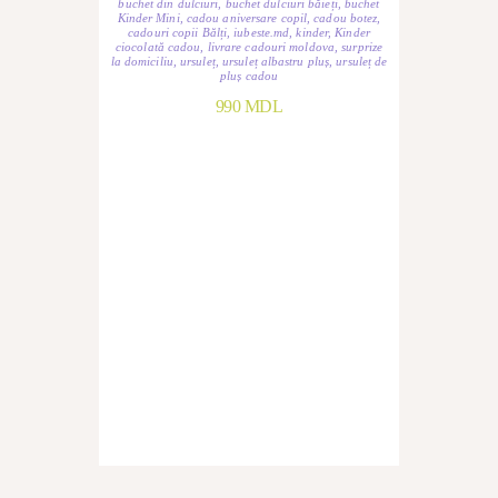
buchet din dulciuri
,
buchet dulciuri băieți
,
buchet
Kinder Mini
,
cadou aniversare copil
,
cadou botez
,
cadouri copii Bălți
,
iubeste.md
,
kinder
,
Kinder
ciocolată cadou
,
livrare cadouri moldova
,
surprize
la domiciliu
,
ursuleț
,
ursuleț albastru pluș
,
ursuleț de
pluș cadou
990
MDL