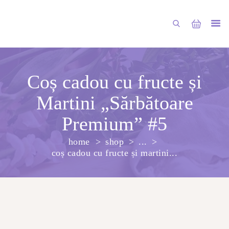
Coș cadou cu fructe și
Martini „Sărbătoare
PRINCIPALA
Premium” #5
DESPRE NOI
home
shop
...
SHOP
coș cadou cu fructe și martini...
SERVICII
ARTICOLE
CONTACTE