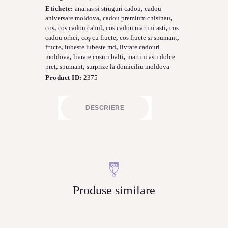
și
Etichete:
ananas si struguri cadou
,
cadou
Martini
aniversare moldova
,
cadou premium chisinau
,
„Sărbătoare
coș
,
cos cadou cahul
,
cos cadou martini asti
,
cos
Premium”
cadou orhei
,
coș cu fructe
,
cos fructe si spumant
,
#5
fructe
,
iubeste iubeste.md
,
livrare cadouri
moldova
,
livrare cosuri balti
,
martini asti dolce
pret
,
spumant
,
surprize la domiciliu moldova
Product ID:
2375
DESCRIERE
Produse similare