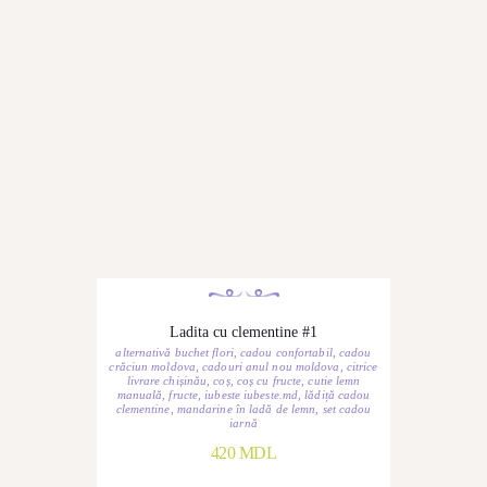
Ladita cu clementine #1
alternativă buchet flori
,
cadou confortabil
,
cadou
crăciun moldova
,
cadouri anul nou moldova
,
citrice
livrare chișinău
,
coș
,
coș cu fructe
,
cutie lemn
manuală
,
fructe
,
iubeste iubeste.md
,
lădiță cadou
clementine
,
mandarine în ladă de lemn
,
set cadou
iarnă
420
MDL