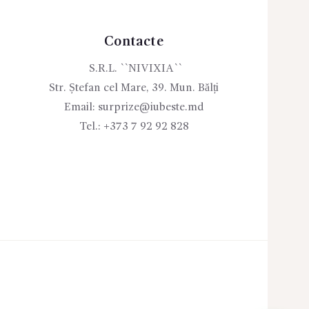
Contacte
S.R.L. ``NIVIXIA``
Str. Ștefan cel Mare, 39. Mun. Bălți
Email:
surprize@iubeste.md
Tel.:
+373 7 92 92 828