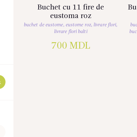
Buchet cu 11 fire de
Bu
eustoma roz
buchet de eustome
,
eustome roz
,
livrare flori
,
buc
livrare flori balti
buc
700
MDL
Preț
maxim