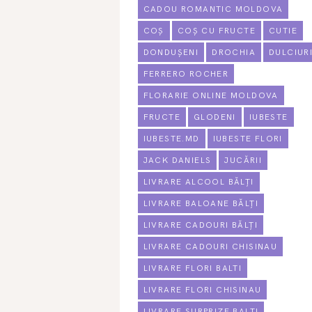
CADOU ROMANTIC MOLDOVA
COȘ
COȘ CU FRUCTE
CUTIE
DONDUȘENI
DROCHIA
DULCIUR
FERRERO ROCHER
FLORARIE ONLINE MOLDOVA
FRUCTE
GLODENI
IUBESTE
IUBESTE.MD
IUBESTE FLORI
JACK DANIELS
JUCĂRII
LIVRARE ALCOOL BĂLȚI
LIVRARE BALOANE BĂLȚI
LIVRARE CADOURI BĂLȚI
LIVRARE CADOURI CHISINAU
LIVRARE FLORI BALTI
LIVRARE FLORI CHISINAU
LIVRARE SURPRIZE BALTI