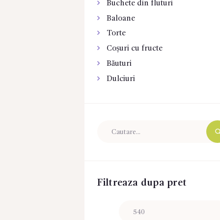
Buchete din fluturi
Baloane
Torte
Coșuri cu fructe
Băuturi
Dulciuri
Filtreaza dupa pret
Preț
minim