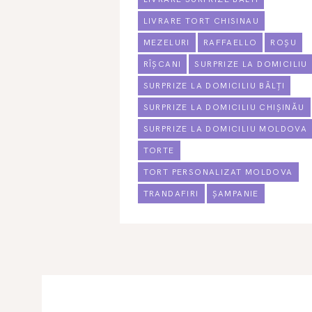
LIVRARE TORT CHISINAU
MEZELURI
RAFFAELLO
ROȘU
RÎȘCANI
SURPRIZE LA DOMICILIU
SURPRIZE LA DOMICILIU BĂLȚI
SURPRIZE LA DOMICILIU CHIȘINĂU
SURPRIZE LA DOMICILIU MOLDOVA
TORTE
TORT PERSONALIZAT MOLDOVA
TRANDAFIRI
ȘAMPANIE