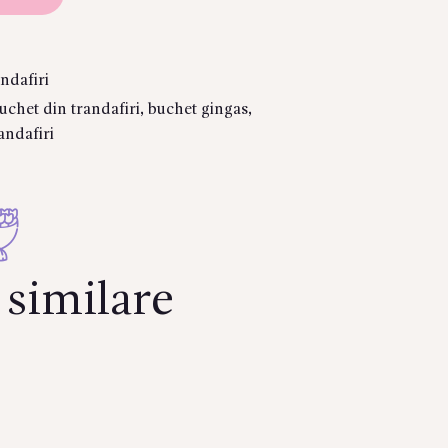
ndafiri
uchet din trandafiri
,
buchet gingas
,
andafiri
similare