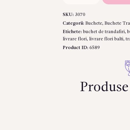
Buchet
din
SKU:
3070
17
Categorii:
Buchete
,
Buchete Tra
trandafiri
«La
Etichete:
buchet de trandafiri
,
b
Perla»
livrare flori
,
livrare flori balti
,
tr
(50–
Product ID:
6589
60
cm)
Produse 