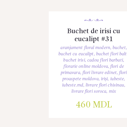
Buchet de irisi cu
eucalipt #31
aranjament floral modern
,
buchet
,
buchet cu eucalipt
,
buchet flori balt
buchet irisi
,
cadou flori barbati
,
florarie online moldova
,
flori de
primavara
,
flori livrare edinet
,
flori
proaspete moldova
,
iriși
,
iubeste
,
iubeste.md
,
livrare flori chisinau
,
livrare flori soroca
,
mix
460
MDL