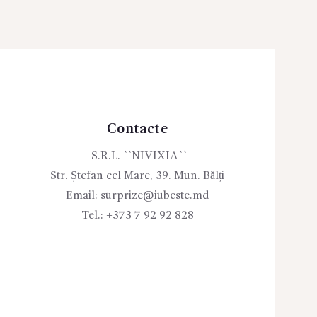
Contacte
S.R.L. ``NIVIXIA``
Str. Ștefan cel Mare, 39. Mun. Bălți
Email:
surprize@iubeste.md
Tel.:
+373 7 92 92 828