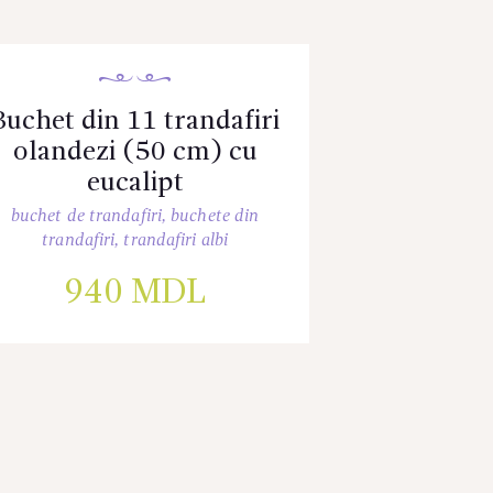
Buchet din 11 trandafiri
olandezi (50 cm) cu
eucalipt
buchet de trandafiri
,
buchete din
trandafiri
,
trandafiri albi
940
MDL