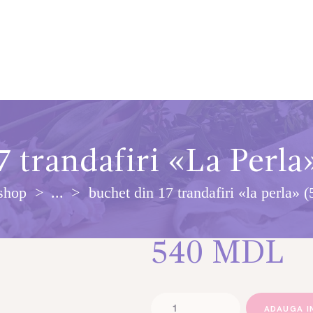
7 trandafiri «La Perl
shop
...
buchet din 17 trandafiri «la perla» 
540
MDL
Cantitate
ADAUGA I