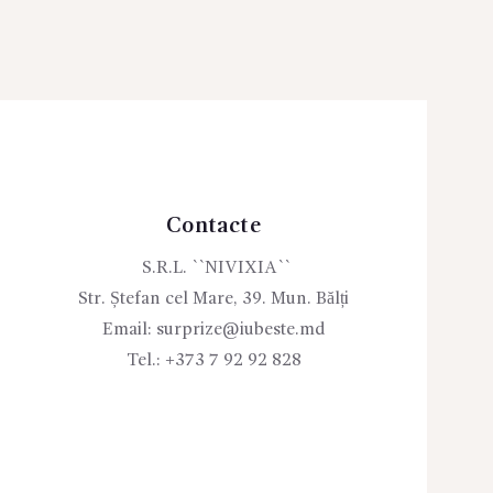
Contacte
S.R.L. ``NIVIXIA``
Str. Ștefan cel Mare, 39. Mun. Bălți
Email:
surprize@iubeste.md
Tel.:
+373 7 92 92 828