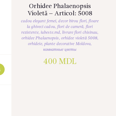
Orhidee Phalaenopsis
Violetă – Articol: 5008
cadou elegant femei
,
decor birou flori
,
floare
la ghiveci cadou
,
flori de cameră
,
flori
rezistente
,
iubeste.md
,
livrare flori chisinau
,
orhidee Phalaenopsis
,
orhidee violetă 5008
,
orhideie
,
plante decorative Moldova
,
комнатные цветы
400
MDL