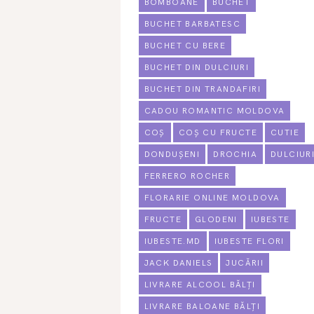
BOMBOANE
BUCHET
BUCHET BARBATESC
BUCHET CU BERE
BUCHET DIN DULCIURI
BUCHET DIN TRANDAFIRI
CADOU ROMANTIC MOLDOVA
COȘ
COȘ CU FRUCTE
CUTIE
DONDUȘENI
DROCHIA
DULCIUR
FERRERO ROCHER
FLORARIE ONLINE MOLDOVA
FRUCTE
GLODENI
IUBESTE
IUBESTE.MD
IUBESTE FLORI
JACK DANIELS
JUCĂRII
LIVRARE ALCOOL BĂLȚI
LIVRARE BALOANE BĂLȚI