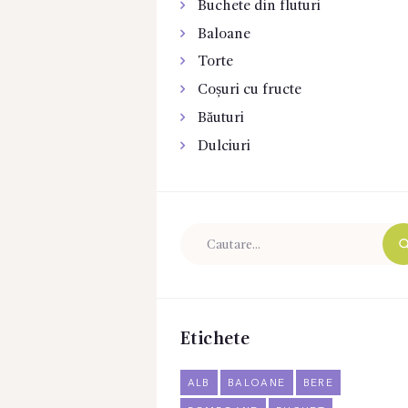
Buchete din fluturi
Baloane
Torte
Coșuri cu fructe
Băuturi
Dulciuri
Etichete
ALB
BALOANE
BERE