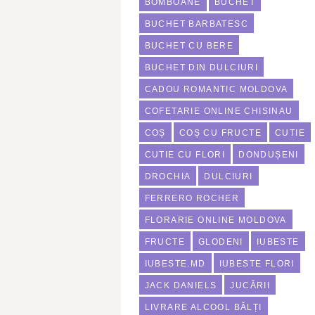
BOMBOANE
BUCHET
BUCHET BARBATESC
BUCHET CU BERE
BUCHET DIN DULCIURI
CADOU ROMANTIC MOLDOVA
COFETARIE ONLINE CHISINAU
COȘ
COȘ CU FRUCTE
CUTIE
CUTIE CU FLORI
DONDUȘENI
DROCHIA
DULCIURI
FERRERO ROCHER
FLORARIE ONLINE MOLDOVA
FRUCTE
GLODENI
IUBESTE
IUBESTE.MD
IUBESTE FLORI
JACK DANIELS
JUCĂRII
LIVRARE ALCOOL BĂLȚI