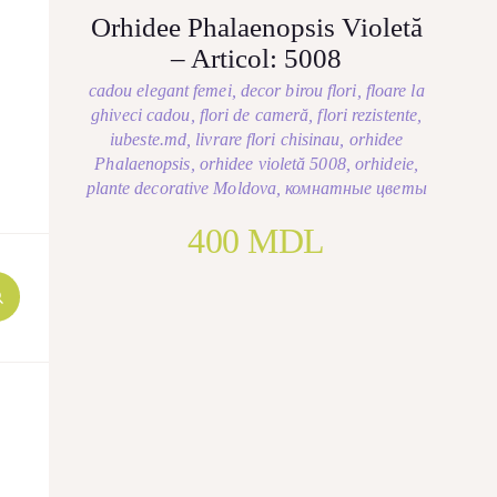
Orhidee Phalaenopsis Violetă
– Articol: 5008
cadou elegant femei
,
decor birou flori
,
floare la
ghiveci cadou
,
flori de cameră
,
flori rezistente
,
iubeste.md
,
livrare flori chisinau
,
orhidee
Phalaenopsis
,
orhidee violetă 5008
,
orhideie
,
plante decorative Moldova
,
комнатные цветы
400
MDL