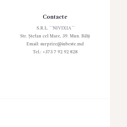
Contacte
S.R.L. ``NIVIXIA``
Str. Ștefan cel Mare, 39. Mun. Bălți
Email:
surprize@iubeste.md
Tel.:
+373 7 92 92 828