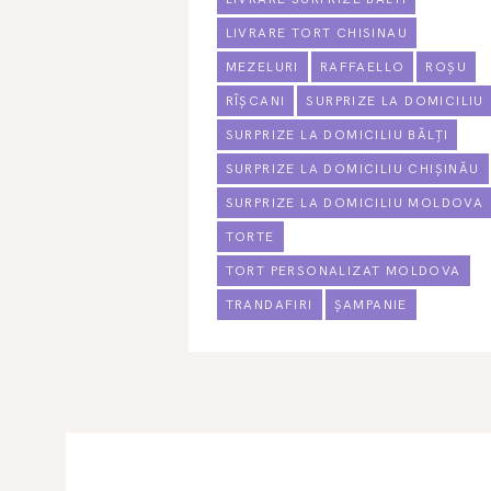
LIVRARE TORT CHISINAU
MEZELURI
RAFFAELLO
ROȘU
RÎȘCANI
SURPRIZE LA DOMICILIU
SURPRIZE LA DOMICILIU BĂLȚI
SURPRIZE LA DOMICILIU CHIȘINĂU
SURPRIZE LA DOMICILIU MOLDOVA
TORTE
TORT PERSONALIZAT MOLDOVA
TRANDAFIRI
ȘAMPANIE