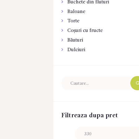
Buchete din fluturi
Baloane
Torte
Coșuri cu fructe
Băuturi
Dulciuri
Filtreaza dupa pret
Preț
minim