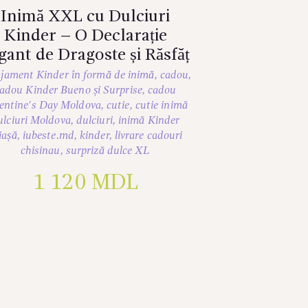
Inimă XXL cu Dulciuri
Kinder – O Declarație
gant de Dragoste și Răsfăț
jament Kinder în formă de inimă
,
cadou
,
adou Kinder Bueno și Surprise
,
cadou
entine's Day Moldova
,
cutie
,
cutie inimă
ulciuri Moldova
,
dulciuri
,
inimă Kinder
iașă
,
iubeste.md
,
kinder
,
livrare cadouri
chisinau
,
surpriză dulce XL
1 120
MDL