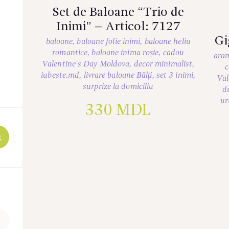
Set de Baloane “Trio de
Inimi” – Articol: 7127
Gi
baloane
,
baloane folie inimi
,
baloane heliu
romantice
,
baloane inima roșie
,
cadou
aran
Valentine's Day Moldova
,
decor minimalist
,
c
iubeste.md
,
livrare baloane Bălți
,
set 3 inimi
,
Val
surprize la domiciliu
d
ur
330
MDL
Preț
maxim