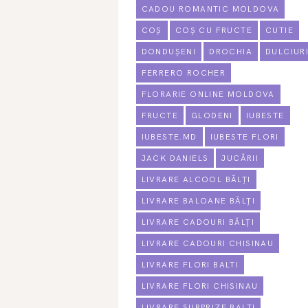
CADOU ROMANTIC MOLDOVA
COȘ
COȘ CU FRUCTE
CUTIE
DONDUȘENI
DROCHIA
DULCIUR
FERRERO ROCHER
FLORARIE ONLINE MOLDOVA
FRUCTE
GLODENI
IUBESTE
IUBESTE.MD
IUBESTE FLORI
JACK DANIELS
JUCĂRII
LIVRARE ALCOOL BĂLȚI
LIVRARE BALOANE BĂLȚI
LIVRARE CADOURI BĂLȚI
LIVRARE CADOURI CHISINAU
LIVRARE FLORI BALTI
LIVRARE FLORI CHISINAU
LIVRARE SURPRIZE BALTI