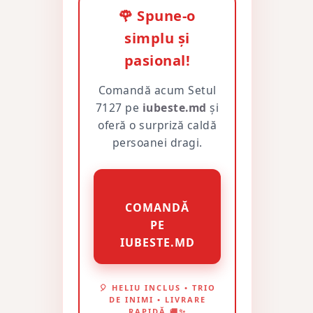
🌹 Spune-o
simplu și
pasional!
Comandă acum Setul
7127 pe
iubeste.md
și
oferă o surpriză caldă
persoanei dragi.
COMANDĂ
PE
IUBESTE.MD
🎈 HELIU INCLUS • TRIO
DE INIMI • LIVRARE
RAPIDĂ 🚚✨