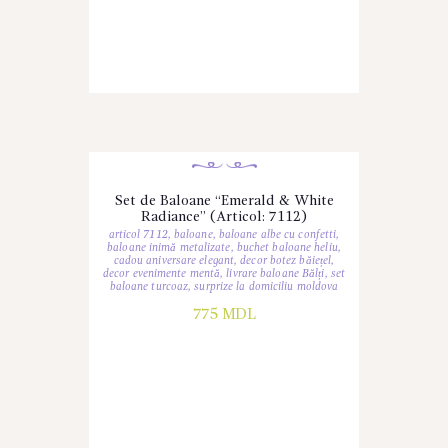
Set de Baloane “Emerald & White
Radiance” (Articol: 7112)
articol 7112
,
baloane
,
baloane albe cu confetti
,
baloane inimă metalizate
,
buchet baloane heliu
,
cadou aniversare elegant
,
decor botez băiețel
,
decor evenimente mentă
,
livrare baloane Bălți
,
set
baloane turcoaz
,
surprize la domiciliu moldova
775
MDL