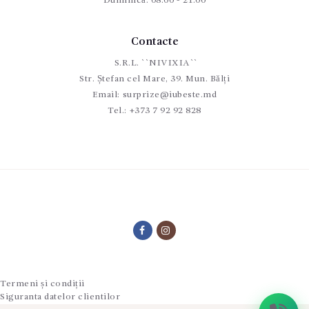
Duminică: 08:00 - 21:00
Contacte
S.R.L. ``NIVIXIA``
Str. Ștefan cel Mare, 39. Mun. Bălți
Email:
surprize@iubeste.md
Tel.:
+373 7 92 92 828
Termeni și condiții
Siguranta datelor clientilor