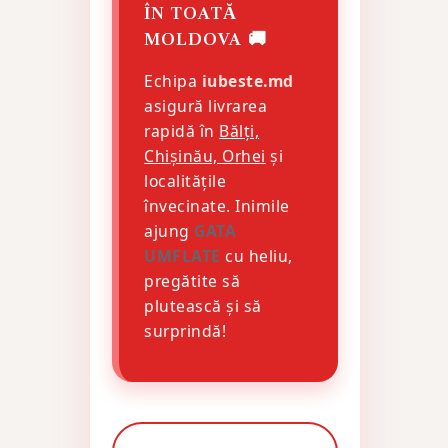
ÎN TOATĂ
MOLDOVA 🚚
Echipa
iubeste.md
asigură livrarea
rapidă în
Bălți,
Chișinău, Orhei
și
localitățile
învecinate. Inimile
ajung
GATA
UMFLATE
cu heliu,
pregătite să
plutească și să
surprindă!