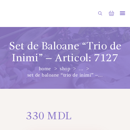
Set de Baloane “Trio de
Inimi” – Articol: 7127
PRINCIPALA
home
shop
...
DESPRE NOI
set de baloane “trio de inimi” –...
SHOP
SERVICII
ARTICOLE
CONTACTE
330
MDL