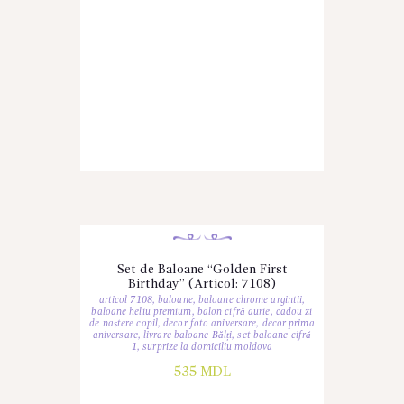
Set de Baloane “Golden First
Birthday” (Articol: 7108)
articol 7108
,
baloane
,
baloane chrome argintii
,
baloane heliu premium
,
balon cifră aurie
,
cadou zi
de naștere copil
,
decor foto aniversare
,
decor prima
aniversare
,
livrare baloane Bălți
,
set baloane cifră
1
,
surprize la domiciliu moldova
535
MDL