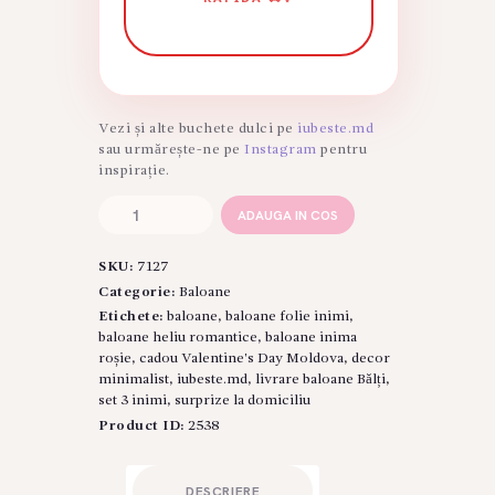
Vezi și alte buchete dulci pe
iubeste.md
sau urmărește-ne pe
Instagram
pentru
inspirație.
Cantitate
ADAUGA IN COS
Set
de
SKU:
7127
Baloane
"Trio
Categorie:
Baloane
de
Etichete:
baloane
,
baloane folie inimi
,
Inimi"
baloane heliu romantice
,
baloane inima
–
roșie
,
cadou Valentine's Day Moldova
,
decor
Articol:
minimalist
,
iubeste.md
,
livrare baloane Bălți
,
7127
set 3 inimi
,
surprize la domiciliu
Product ID:
2538
DESCRIERE