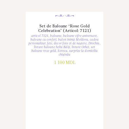
Set de Baloane “Rose Gold
Celebration” (Articol: 7121)
articol 7121
,
baloane
,
baloane cifre aniversare
,
baloane cu confeti
,
balon inimă Moldova
,
cadou
personalizat fete
,
decor foto zi de naștere
,
Drochia
,
livrare baloane heliu Bălți
,
livrare Orhei
,
set
baloane rose gold
,
Soroca
,
surprize la domiciliu
chișinău
1 100
MDL